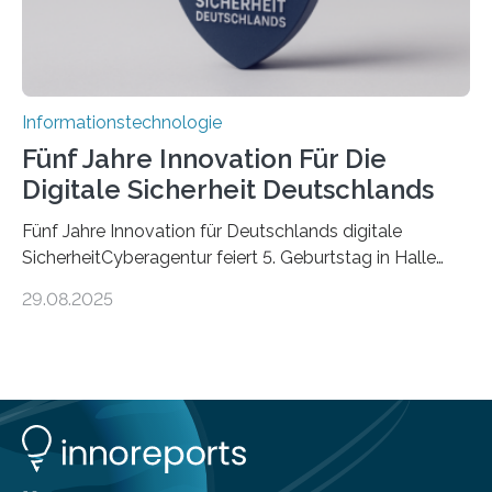
Informationstechnologie
Fünf Jahre Innovation Für Die
Digitale Sicherheit Deutschlands
Fünf Jahre Innovation für Deutschlands digitale
SicherheitCyberagentur feiert 5. Geburtstag in Halle
(Saale) – Politik, Wissenschaft und Wirtschaft würdigen
29.08.2025
ErfolgeDie Agentur für Innovation in der
Cybersicherheit GmbH (Cyberagentur) hat am 28.
August 2025 in Halle (Saale) ihr fünfjähriges Bestehen
gefeiert. Mit einem Rückblick auf fünf Jahre
Forschungsarbeit, politischen Grußworten und der
feierlichen Preisverleihung des Ideenwettbewerbs
HAL2025 wurde das Jubiläum zu einem Zeichen für