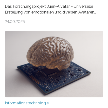
Das Forschungsprojekt „Gen-AIvatar – Universelle
Erstellung von emotionalen und diversen Avataren
durch generative KI“ erhält eine NEXT.IN.NRW-
24.09.2025
Förderung in Höhe von rund 2 Millionen Euro. Dabei
entwickeln Wissenschaftlerinnen und Wissenschaftler
der Universität Bonn und der TH Köln gemeinsam mit
der MindPort GmbH eine neuartige, KI-gestützte
Lösung zur Erzeugung von Emotionen für realistische
Avatare. Gen-AIvatar entwickelt innovative und
kosteneffiziente Methoden, um lebensechte Avatare zu
erstellen. „Besonders wichtig ist uns eine ganzheitliche
Animation, bei der Stimme, Körperbewegung, Gestik
und Mimik im Einklang sind…
Informationstechnologie