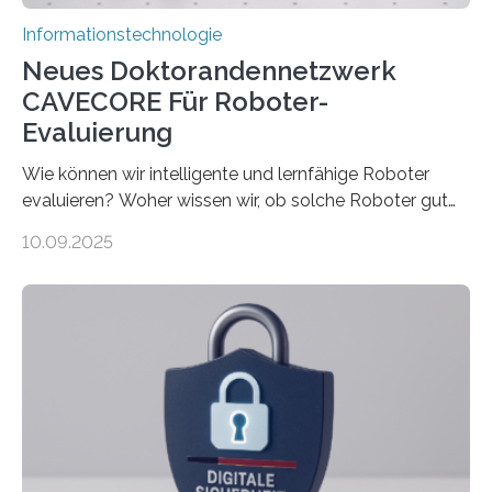
Informationstechnologie
Neues Doktorandennetzwerk
CAVECORE Für Roboter-
Evaluierung
Wie können wir intelligente und lernfähige Roboter
evaluieren? Woher wissen wir, ob solche Roboter gut
sind in dem, was sie tun? Mit diesen Fragen beschäftigt
10.09.2025
sich CAVECORE – ein neues Marie Skłodowska-Curie
Doctoral Network, das an der Universität Bremen
koordiniert wird. Ab dem 1. September werden sich
über einen Zeitraum von vier Jahren insgesamt 15
Promovierende im Rahmen von CAVECORE mit
kognitiven Robotern beschäftigen – also mit Robotern,
die mittels Sensoren ihre Umgebung erfassen,
Informationen verarbeiten und häufig auch mit…