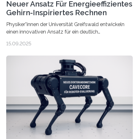
Neuer Ansatz Für Energieeffizientes
Gehirn-Inspiriertes Rechnen
Physiker*innen der Universität Greifswald entwickeln
einen innovativen Ansatz für ein deutlich
energieeffizienteres Arbeiten von Computern. Ihr
15.09.2025
Lösungsweg ist inspiriert vom menschlichen Gehirn. Die
rasante Entwicklung der Künstlichen Intelligenz (KI)
stellt die heutige Computertechnik vor
Herausforderungen. Herkömmliche Silizium-
Prozessoren stoßen an ihre Grenzen: Sie verbrauchen
viel Energie, die Speicher- und Verarbeitungseinheiten
sind voneinander getrennt und die Datenübertragung
bremst komplexe Anwendungen aus. Da KI-Modelle
immer größer werden und riesige Datenmengen
verarbeiten müssen, steigt der Bedarf an neuen
Rechenarchitekturen. Neben Quantencomputern
rücken dabei insbesondere…