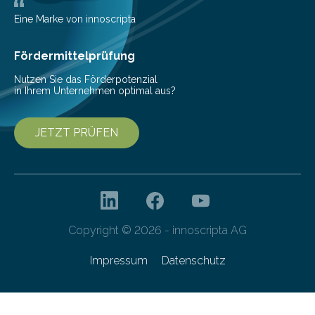
Deutschlands digitale Souveränität von übermorgen.
Mit einer festlichen Veranstaltung beging die
Eine Marke von innoscripta
Cyberagentur ihren 5. Geburtstag. Zahlreiche Gäste…
Fördermittelprüfung
Nutzen Sie das Förderpotenzial
in Ihrem Unternehmen optimal aus?
JETZT PRÜFEN
Copyright © 2026 - innoscripta AG
Impressum
Datenschutz