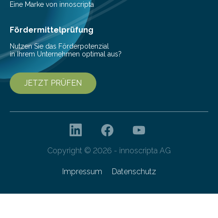
Mit einer festlichen Veranstaltung beging die
Eine Marke von innoscripta
Cyberagentur ihren 5. Geburtstag. Zahlreiche Gäste…
Fördermittelprüfung
Nutzen Sie das Förderpotenzial
in Ihrem Unternehmen optimal aus?
JETZT PRÜFEN
Copyright © 2026 - innoscripta AG
Impressum
Datenschutz