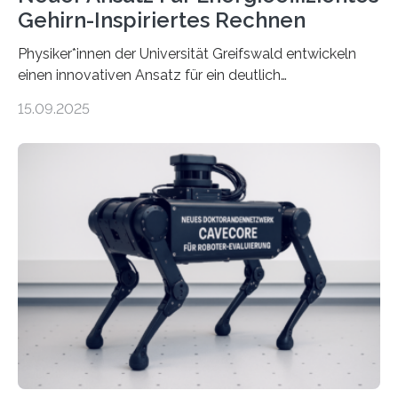
Gehirn-Inspiriertes Rechnen
Physiker*innen der Universität Greifswald entwickeln
einen innovativen Ansatz für ein deutlich
energieeffizienteres Arbeiten von Computern. Ihr
15.09.2025
Lösungsweg ist inspiriert vom menschlichen Gehirn. Die
rasante Entwicklung der Künstlichen Intelligenz (KI)
stellt die heutige Computertechnik vor
Herausforderungen. Herkömmliche Silizium-
Prozessoren stoßen an ihre Grenzen: Sie verbrauchen
viel Energie, die Speicher- und Verarbeitungseinheiten
sind voneinander getrennt und die Datenübertragung
bremst komplexe Anwendungen aus. Da KI-Modelle
immer größer werden und riesige Datenmengen
verarbeiten müssen, steigt der Bedarf an neuen
Rechenarchitekturen. Neben Quantencomputern
rücken dabei insbesondere…