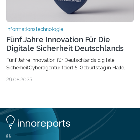
Informationstechnologie
Fünf Jahre Innovation Für Die
Digitale Sicherheit Deutschlands
Fünf Jahre Innovation für Deutschlands digitale
SicherheitCyberagentur feiert 5. Geburtstag in Halle
(Saale) – Politik, Wissenschaft und Wirtschaft würdigen
29.08.2025
ErfolgeDie Agentur für Innovation in der
Cybersicherheit GmbH (Cyberagentur) hat am 28.
August 2025 in Halle (Saale) ihr fünfjähriges Bestehen
gefeiert. Mit einem Rückblick auf fünf Jahre
Forschungsarbeit, politischen Grußworten und der
feierlichen Preisverleihung des Ideenwettbewerbs
HAL2025 wurde das Jubiläum zu einem Zeichen für
Deutschlands digitale Souveränität von übermorgen.