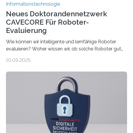
Informationstechnologie
Neues Doktorandennetzwerk
CAVECORE Für Roboter-
Evaluierung
Wie können wir intelligente und lernfähige Roboter
evaluieren? Woher wissen wir, ob solche Roboter gut
sind in dem, was sie tun? Mit diesen Fragen beschäftigt
10.09.2025
sich CAVECORE – ein neues Marie Skłodowska-Curie
Doctoral Network, das an der Universität Bremen
koordiniert wird. Ab dem 1. September werden sich
über einen Zeitraum von vier Jahren insgesamt 15
Promovierende im Rahmen von CAVECORE mit
kognitiven Robotern beschäftigen – also mit Robotern,
die mittels Sensoren ihre Umgebung erfassen,
Informationen verarbeiten und häufig auch mit…