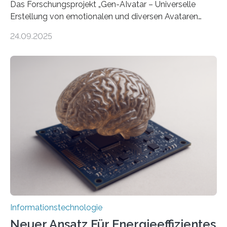
Das Forschungsprojekt „Gen-AIvatar – Universelle
Erstellung von emotionalen und diversen Avataren
durch generative KI“ erhält eine NEXT.IN.NRW-
24.09.2025
Förderung in Höhe von rund 2 Millionen Euro. Dabei
entwickeln Wissenschaftlerinnen und Wissenschaftler
der Universität Bonn und der TH Köln gemeinsam mit
der MindPort GmbH eine neuartige, KI-gestützte
Lösung zur Erzeugung von Emotionen für realistische
Avatare. Gen-AIvatar entwickelt innovative und
kosteneffiziente Methoden, um lebensechte Avatare zu
erstellen. „Besonders wichtig ist uns eine ganzheitliche
Animation, bei der Stimme, Körperbewegung, Gestik
und Mimik im Einklang sind…
Informationstechnologie
Neuer Ansatz Für Energieeffizientes