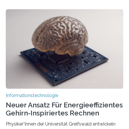
Förderung in Höhe von rund 2 Millionen Euro. Dabei
entwickeln Wissenschaftlerinnen und Wissenschaftler
der Universität Bonn und der TH Köln gemeinsam mit
der MindPort GmbH eine neuartige, KI-gestützte
Lösung zur Erzeugung von Emotionen für realistische
Avatare. Gen-AIvatar entwickelt innovative und
kosteneffiziente Methoden, um lebensechte Avatare zu
erstellen. „Besonders wichtig ist uns eine ganzheitliche
Animation, bei der Stimme, Körperbewegung, Gestik
und Mimik im Einklang sind…
Informationstechnologie
Neuer Ansatz Für Energieeffizientes
Gehirn-Inspiriertes Rechnen
Physiker*innen der Universität Greifswald entwickeln