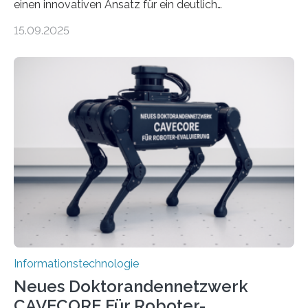
einen innovativen Ansatz für ein deutlich
energieeffizienteres Arbeiten von Computern. Ihr
15.09.2025
Lösungsweg ist inspiriert vom menschlichen Gehirn. Die
rasante Entwicklung der Künstlichen Intelligenz (KI)
stellt die heutige Computertechnik vor
Herausforderungen. Herkömmliche Silizium-
Prozessoren stoßen an ihre Grenzen: Sie verbrauchen
viel Energie, die Speicher- und Verarbeitungseinheiten
sind voneinander getrennt und die Datenübertragung
bremst komplexe Anwendungen aus. Da KI-Modelle
immer größer werden und riesige Datenmengen
verarbeiten müssen, steigt der Bedarf an neuen
Rechenarchitekturen. Neben Quantencomputern
rücken dabei insbesondere…
Informationstechnologie
Neues Doktorandennetzwerk
CAVECORE Für Roboter-