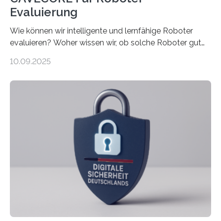
Evaluierung
Wie können wir intelligente und lernfähige Roboter
evaluieren? Woher wissen wir, ob solche Roboter gut
sind in dem, was sie tun? Mit diesen Fragen beschäftigt
10.09.2025
sich CAVECORE – ein neues Marie Skłodowska-Curie
Doctoral Network, das an der Universität Bremen
koordiniert wird. Ab dem 1. September werden sich
über einen Zeitraum von vier Jahren insgesamt 15
Promovierende im Rahmen von CAVECORE mit
kognitiven Robotern beschäftigen – also mit Robotern,
die mittels Sensoren ihre Umgebung erfassen,
Informationen verarbeiten und häufig auch mit…