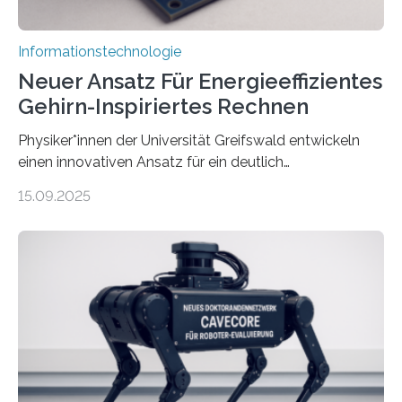
Informationstechnologie
Neuer Ansatz Für Energieeffizientes
Gehirn-Inspiriertes Rechnen
Physiker*innen der Universität Greifswald entwickeln
einen innovativen Ansatz für ein deutlich
energieeffizienteres Arbeiten von Computern. Ihr
15.09.2025
Lösungsweg ist inspiriert vom menschlichen Gehirn. Die
rasante Entwicklung der Künstlichen Intelligenz (KI)
stellt die heutige Computertechnik vor
Herausforderungen. Herkömmliche Silizium-
Prozessoren stoßen an ihre Grenzen: Sie verbrauchen
viel Energie, die Speicher- und Verarbeitungseinheiten
sind voneinander getrennt und die Datenübertragung
bremst komplexe Anwendungen aus. Da KI-Modelle
immer größer werden und riesige Datenmengen
verarbeiten müssen, steigt der Bedarf an neuen