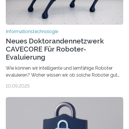
Rechenarchitekturen. Neben Quantencomputern
rücken dabei insbesondere…
Informationstechnologie
Neues Doktorandennetzwerk
CAVECORE Für Roboter-
Evaluierung
Wie können wir intelligente und lernfähige Roboter
evaluieren? Woher wissen wir, ob solche Roboter gut
sind in dem, was sie tun? Mit diesen Fragen beschäftigt
10.09.2025
sich CAVECORE – ein neues Marie Skłodowska-Curie
Doctoral Network, das an der Universität Bremen
koordiniert wird. Ab dem 1. September werden sich
über einen Zeitraum von vier Jahren insgesamt 15
Promovierende im Rahmen von CAVECORE mit
kognitiven Robotern beschäftigen – also mit Robotern,