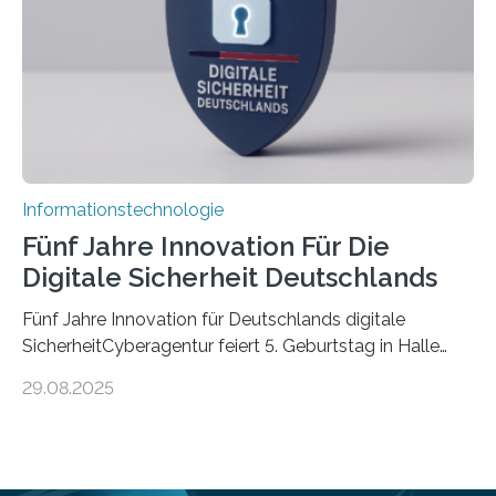
die mittels Sensoren ihre Umgebung erfassen,
Informationen verarbeiten und häufig auch mit…
Informationstechnologie
Fünf Jahre Innovation Für Die
Digitale Sicherheit Deutschlands
Fünf Jahre Innovation für Deutschlands digitale
SicherheitCyberagentur feiert 5. Geburtstag in Halle
(Saale) – Politik, Wissenschaft und Wirtschaft würdigen
29.08.2025
ErfolgeDie Agentur für Innovation in der
Cybersicherheit GmbH (Cyberagentur) hat am 28.
August 2025 in Halle (Saale) ihr fünfjähriges Bestehen
gefeiert. Mit einem Rückblick auf fünf Jahre