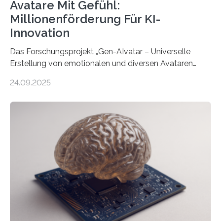
Avatare Mit Gefühl:
Millionenförderung Für KI-
Innovation
Das Forschungsprojekt „Gen-AIvatar – Universelle
Erstellung von emotionalen und diversen Avataren
durch generative KI“ erhält eine NEXT.IN.NRW-
24.09.2025
Förderung in Höhe von rund 2 Millionen Euro. Dabei
entwickeln Wissenschaftlerinnen und Wissenschaftler
der Universität Bonn und der TH Köln gemeinsam mit
der MindPort GmbH eine neuartige, KI-gestützte
Lösung zur Erzeugung von Emotionen für realistische
Avatare. Gen-AIvatar entwickelt innovative und
kosteneffiziente Methoden, um lebensechte Avatare zu
erstellen. „Besonders wichtig ist uns eine ganzheitliche
Animation, bei der Stimme, Körperbewegung, Gestik
und Mimik im Einklang sind…