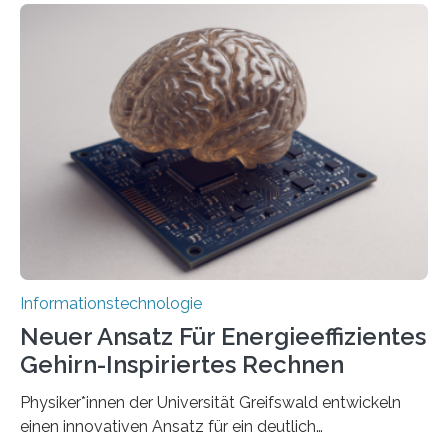
der Universität Bonn und der TH Köln gemeinsam mit
der MindPort GmbH eine neuartige, KI-gestützte
Lösung zur Erzeugung von Emotionen für realistische
Avatare. Gen-AIvatar entwickelt innovative und
kosteneffiziente Methoden, um lebensechte Avatare zu
erstellen. „Besonders wichtig ist uns eine ganzheitliche
Animation, bei der Stimme, Körperbewegung, Gestik
und Mimik im Einklang sind…
Informationstechnologie
Neuer Ansatz Für Energieeffizientes
Gehirn-Inspiriertes Rechnen
Physiker*innen der Universität Greifswald entwickeln
einen innovativen Ansatz für ein deutlich