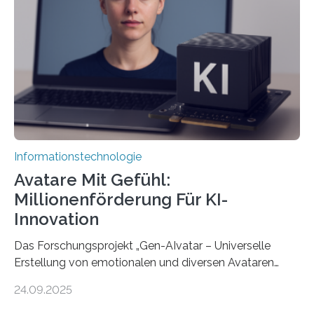
Informationstechnologie
Avatare Mit Gefühl:
Millionenförderung Für KI-
Innovation
Das Forschungsprojekt „Gen-AIvatar – Universelle
Erstellung von emotionalen und diversen Avataren
durch generative KI“ erhält eine NEXT.IN.NRW-
24.09.2025
Förderung in Höhe von rund 2 Millionen Euro. Dabei
entwickeln Wissenschaftlerinnen und Wissenschaftler