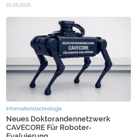
energieeffizienteres Arbeiten von Computern. Ihr
15.09.2025
Lösungsweg ist inspiriert vom menschlichen Gehirn. Die
rasante Entwicklung der Künstlichen Intelligenz (KI)
stellt die heutige Computertechnik vor
Herausforderungen. Herkömmliche Silizium-
Prozessoren stoßen an ihre Grenzen: Sie verbrauchen
viel Energie, die Speicher- und Verarbeitungseinheiten
sind voneinander getrennt und die Datenübertragung
bremst komplexe Anwendungen aus. Da KI-Modelle
immer größer werden und riesige Datenmengen
verarbeiten müssen, steigt der Bedarf an neuen
Rechenarchitekturen. Neben Quantencomputern
rücken dabei insbesondere…
Informationstechnologie
Neues Doktorandennetzwerk
CAVECORE Für Roboter-
Evaluierung