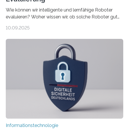
Wie können wir intelligente und lernfähige Roboter
evaluieren? Woher wissen wir, ob solche Roboter gut
sind in dem, was sie tun? Mit diesen Fragen beschäftigt
10.09.2025
sich CAVECORE – ein neues Marie Skłodowska-Curie
Doctoral Network, das an der Universität Bremen
koordiniert wird. Ab dem 1. September werden sich
über einen Zeitraum von vier Jahren insgesamt 15
Promovierende im Rahmen von CAVECORE mit
kognitiven Robotern beschäftigen – also mit Robotern,
die mittels Sensoren ihre Umgebung erfassen,
Informationen verarbeiten und häufig auch mit…
Informationstechnologie