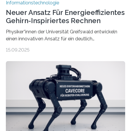
Informationstechnologie
Neuer Ansatz Für Energieeffizientes
Gehirn-Inspiriertes Rechnen
Physiker*innen der Universität Greifswald entwickeln
einen innovativen Ansatz für ein deutlich
energieeffizienteres Arbeiten von Computern. Ihr
15.09.2025
Lösungsweg ist inspiriert vom menschlichen Gehirn. Die
rasante Entwicklung der Künstlichen Intelligenz (KI)
stellt die heutige Computertechnik vor
Herausforderungen. Herkömmliche Silizium-
Prozessoren stoßen an ihre Grenzen: Sie verbrauchen
viel Energie, die Speicher- und Verarbeitungseinheiten
sind voneinander getrennt und die Datenübertragung
bremst komplexe Anwendungen aus. Da KI-Modelle
immer größer werden und riesige Datenmengen
verarbeiten müssen, steigt der Bedarf an neuen
Rechenarchitekturen. Neben Quantencomputern
rücken dabei insbesondere…