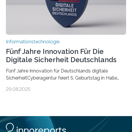
Informationstechnologie
Fünf Jahre Innovation Für Die
Digitale Sicherheit Deutschlands
Fünf Jahre Innovation für Deutschlands digitale
SicherheitCyberagentur feiert 5. Geburtstag in Halle
(Saale) – Politik, Wissenschaft und Wirtschaft würdigen
29.08.2025
ErfolgeDie Agentur für Innovation in der
Cybersicherheit GmbH (Cyberagentur) hat am 28.
August 2025 in Halle (Saale) ihr fünfjähriges Bestehen
gefeiert. Mit einem Rückblick auf fünf Jahre
Forschungsarbeit, politischen Grußworten und der
feierlichen Preisverleihung des Ideenwettbewerbs