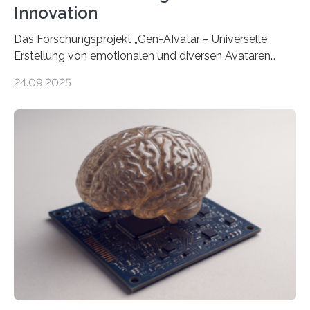
Innovation
Das Forschungsprojekt „Gen-AIvatar – Universelle
Erstellung von emotionalen und diversen Avataren
durch generative KI“ erhält eine NEXT.IN.NRW-
24.09.2025
Förderung in Höhe von rund 2 Millionen Euro. Dabei
entwickeln Wissenschaftlerinnen und Wissenschaftler
der Universität Bonn und der TH Köln gemeinsam mit
der MindPort GmbH eine neuartige, KI-gestützte
Lösung zur Erzeugung von Emotionen für realistische
Avatare. Gen-AIvatar entwickelt innovative und
kosteneffiziente Methoden, um lebensechte Avatare zu
erstellen. „Besonders wichtig ist uns eine ganzheitliche
Animation, bei der Stimme, Körperbewegung, Gestik
und Mimik im Einklang sind…