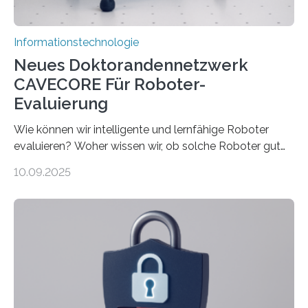
Informationstechnologie
Neues Doktorandennetzwerk
CAVECORE Für Roboter-
Evaluierung
Wie können wir intelligente und lernfähige Roboter
evaluieren? Woher wissen wir, ob solche Roboter gut
sind in dem, was sie tun? Mit diesen Fragen beschäftigt
10.09.2025
sich CAVECORE – ein neues Marie Skłodowska-Curie
Doctoral Network, das an der Universität Bremen
koordiniert wird. Ab dem 1. September werden sich
über einen Zeitraum von vier Jahren insgesamt 15
Promovierende im Rahmen von CAVECORE mit
kognitiven Robotern beschäftigen – also mit Robotern,
die mittels Sensoren ihre Umgebung erfassen,
Informationen verarbeiten und häufig auch mit…