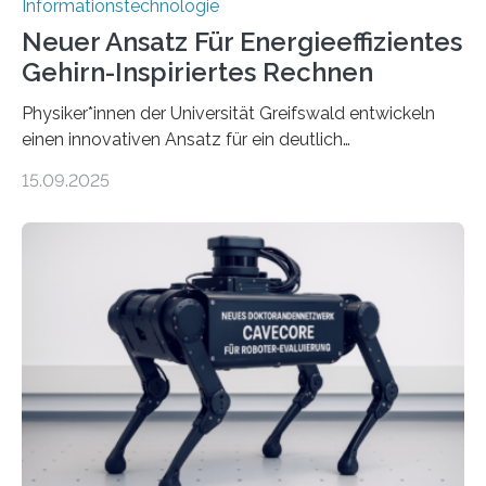
Informationstechnologie
Neuer Ansatz Für Energieeffizientes
Gehirn-Inspiriertes Rechnen
Physiker*innen der Universität Greifswald entwickeln
einen innovativen Ansatz für ein deutlich
energieeffizienteres Arbeiten von Computern. Ihr
15.09.2025
Lösungsweg ist inspiriert vom menschlichen Gehirn. Die
rasante Entwicklung der Künstlichen Intelligenz (KI)
stellt die heutige Computertechnik vor
Herausforderungen. Herkömmliche Silizium-
Prozessoren stoßen an ihre Grenzen: Sie verbrauchen
viel Energie, die Speicher- und Verarbeitungseinheiten
sind voneinander getrennt und die Datenübertragung
bremst komplexe Anwendungen aus. Da KI-Modelle
immer größer werden und riesige Datenmengen
verarbeiten müssen, steigt der Bedarf an neuen
Rechenarchitekturen. Neben Quantencomputern
rücken dabei insbesondere…