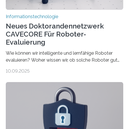
Informationstechnologie
Neues Doktorandennetzwerk
CAVECORE Für Roboter-
Evaluierung
Wie können wir intelligente und lernfähige Roboter
evaluieren? Woher wissen wir, ob solche Roboter gut
sind in dem, was sie tun? Mit diesen Fragen beschäftigt
10.09.2025
sich CAVECORE – ein neues Marie Skłodowska-Curie
Doctoral Network, das an der Universität Bremen
koordiniert wird. Ab dem 1. September werden sich
über einen Zeitraum von vier Jahren insgesamt 15
Promovierende im Rahmen von CAVECORE mit
kognitiven Robotern beschäftigen – also mit Robotern,
die mittels Sensoren ihre Umgebung erfassen,
Informationen verarbeiten und häufig auch mit…