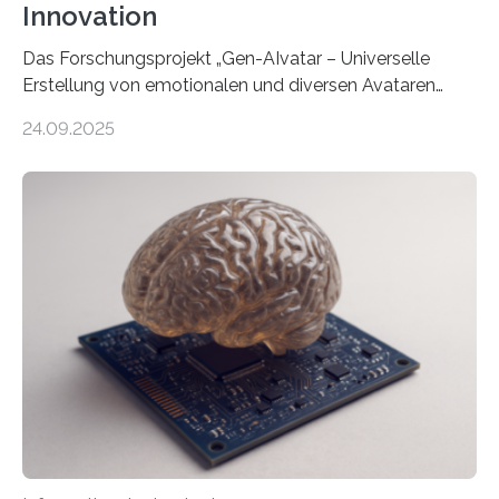
Innovation
Das Forschungsprojekt „Gen-AIvatar – Universelle
Erstellung von emotionalen und diversen Avataren
durch generative KI“ erhält eine NEXT.IN.NRW-
24.09.2025
Förderung in Höhe von rund 2 Millionen Euro. Dabei
entwickeln Wissenschaftlerinnen und Wissenschaftler
der Universität Bonn und der TH Köln gemeinsam mit
der MindPort GmbH eine neuartige, KI-gestützte
Lösung zur Erzeugung von Emotionen für realistische
Avatare. Gen-AIvatar entwickelt innovative und
kosteneffiziente Methoden, um lebensechte Avatare zu
erstellen. „Besonders wichtig ist uns eine ganzheitliche
Animation, bei der Stimme, Körperbewegung, Gestik
und Mimik im Einklang sind…