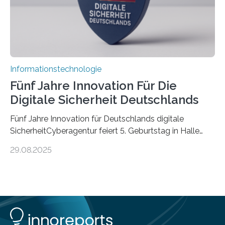
Informationstechnologie
Fünf Jahre Innovation Für Die
Digitale Sicherheit Deutschlands
Fünf Jahre Innovation für Deutschlands digitale
SicherheitCyberagentur feiert 5. Geburtstag in Halle
(Saale) – Politik, Wissenschaft und Wirtschaft würdigen
29.08.2025
ErfolgeDie Agentur für Innovation in der
Cybersicherheit GmbH (Cyberagentur) hat am 28.
August 2025 in Halle (Saale) ihr fünfjähriges Bestehen
gefeiert. Mit einem Rückblick auf fünf Jahre
Forschungsarbeit, politischen Grußworten und der
feierlichen Preisverleihung des Ideenwettbewerbs