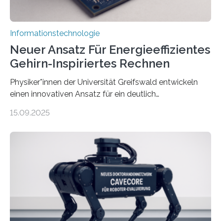
Informationstechnologie
Neuer Ansatz Für Energieeffizientes
Gehirn-Inspiriertes Rechnen
Physiker*innen der Universität Greifswald entwickeln
einen innovativen Ansatz für ein deutlich
energieeffizienteres Arbeiten von Computern. Ihr
15.09.2025
Lösungsweg ist inspiriert vom menschlichen Gehirn. Die
rasante Entwicklung der Künstlichen Intelligenz (KI)
stellt die heutige Computertechnik vor
Herausforderungen. Herkömmliche Silizium-
Prozessoren stoßen an ihre Grenzen: Sie verbrauchen
viel Energie, die Speicher- und Verarbeitungseinheiten
sind voneinander getrennt und die Datenübertragung
bremst komplexe Anwendungen aus. Da KI-Modelle
immer größer werden und riesige Datenmengen