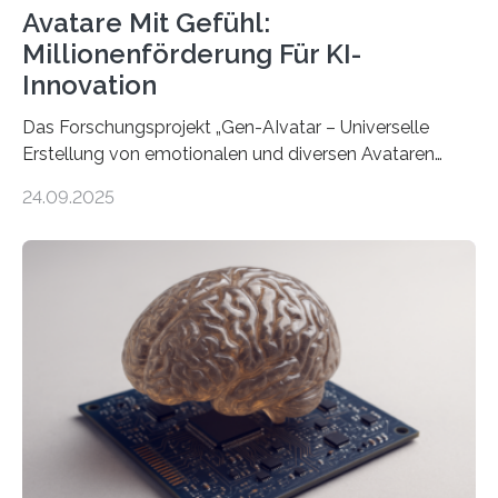
Avatare Mit Gefühl:
Millionenförderung Für KI-
Innovation
Das Forschungsprojekt „Gen-AIvatar – Universelle
Erstellung von emotionalen und diversen Avataren
durch generative KI“ erhält eine NEXT.IN.NRW-
24.09.2025
Förderung in Höhe von rund 2 Millionen Euro. Dabei
entwickeln Wissenschaftlerinnen und Wissenschaftler
der Universität Bonn und der TH Köln gemeinsam mit
der MindPort GmbH eine neuartige, KI-gestützte
Lösung zur Erzeugung von Emotionen für realistische
Avatare. Gen-AIvatar entwickelt innovative und
kosteneffiziente Methoden, um lebensechte Avatare zu
erstellen. „Besonders wichtig ist uns eine ganzheitliche
Animation, bei der Stimme, Körperbewegung, Gestik
und Mimik im Einklang sind…