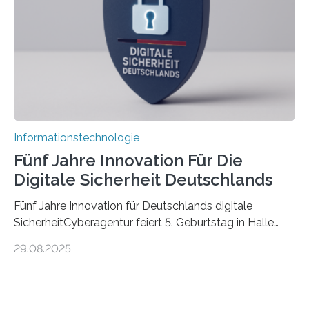
die mittels Sensoren ihre Umgebung erfassen,
Informationen verarbeiten und häufig auch mit…
Informationstechnologie
Fünf Jahre Innovation Für Die
Digitale Sicherheit Deutschlands
Fünf Jahre Innovation für Deutschlands digitale
SicherheitCyberagentur feiert 5. Geburtstag in Halle
(Saale) – Politik, Wissenschaft und Wirtschaft würdigen
29.08.2025
ErfolgeDie Agentur für Innovation in der
Cybersicherheit GmbH (Cyberagentur) hat am 28.
August 2025 in Halle (Saale) ihr fünfjähriges Bestehen
gefeiert. Mit einem Rückblick auf fünf Jahre