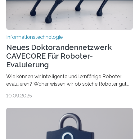
verarbeiten müssen, steigt der Bedarf an neuen
Rechenarchitekturen. Neben Quantencomputern
rücken dabei insbesondere…
Informationstechnologie
Neues Doktorandennetzwerk
CAVECORE Für Roboter-
Evaluierung
Wie können wir intelligente und lernfähige Roboter
evaluieren? Woher wissen wir, ob solche Roboter gut
sind in dem, was sie tun? Mit diesen Fragen beschäftigt
10.09.2025
sich CAVECORE – ein neues Marie Skłodowska-Curie
Doctoral Network, das an der Universität Bremen
koordiniert wird. Ab dem 1. September werden sich
über einen Zeitraum von vier Jahren insgesamt 15
Promovierende im Rahmen von CAVECORE mit
kognitiven Robotern beschäftigen – also mit Robotern,