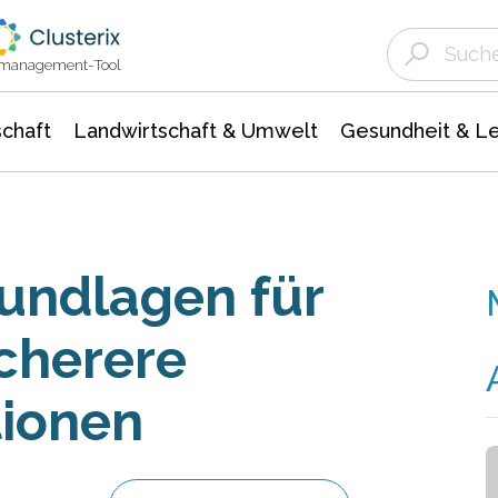
Landwirtschaft & Umwelt
Gesundheit &
Agrar- Forstwissenschaften
Unternehmensmeldungen
Biowissenschafte
Ökologie Umwelt- Naturschutz
ktmanagement-Tool
chaft
Landwirtschaft & Umwelt
Gesundheit & L
undlagen für
icherere
tionen