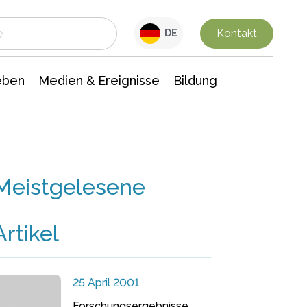
 Leben
Medien & Ereignisse
Interdisziplinäre Forschung
Veranstaltungsnachrichten
n Chemie
Gesellschaftswissenschaften
Kontakt
DE
eben
Medien & Ereignisse
Bildung
Meistgelesene
Artikel
25 April 2001
Forschungsergebnisse