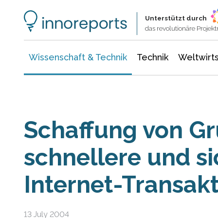
Wissenschaft & Technik
Informationstechnologie
Energie & Elektrotechnik
Unterstützt durch
das revolutionäre Proje
Wissenschaft & Technik
Technik
Weltwirts
Schaffung von Gr
schnellere und s
Internet-Transak
13 July 2004