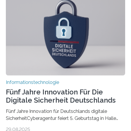
koordiniert wird. Ab dem 1. September werden sich
über einen Zeitraum von vier Jahren insgesamt 15
Promovierende im Rahmen von CAVECORE mit
kognitiven Robotern beschäftigen – also mit Robotern,
die mittels Sensoren ihre Umgebung erfassen,
Informationen verarbeiten und häufig auch mit…
Informationstechnologie
Fünf Jahre Innovation Für Die
Digitale Sicherheit Deutschlands
Fünf Jahre Innovation für Deutschlands digitale
SicherheitCyberagentur feiert 5. Geburtstag in Halle
(Saale) – Politik, Wissenschaft und Wirtschaft würdigen
29.08.2025