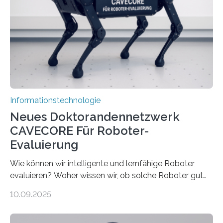
sind voneinander getrennt und die Datenübertragung
bremst komplexe Anwendungen aus. Da KI-Modelle
immer größer werden und riesige Datenmengen
verarbeiten müssen, steigt der Bedarf an neuen
Rechenarchitekturen. Neben Quantencomputern
rücken dabei insbesondere…
Informationstechnologie
Neues Doktorandennetzwerk
CAVECORE Für Roboter-
Evaluierung
Wie können wir intelligente und lernfähige Roboter
evaluieren? Woher wissen wir, ob solche Roboter gut
sind in dem, was sie tun? Mit diesen Fragen beschäftigt
10.09.2025
sich CAVECORE – ein neues Marie Skłodowska-Curie
Doctoral Network, das an der Universität Bremen