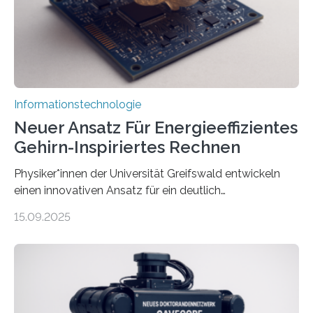
Animation, bei der Stimme, Körperbewegung, Gestik
und Mimik im Einklang sind…
Informationstechnologie
Neuer Ansatz Für Energieeffizientes
Gehirn-Inspiriertes Rechnen
Physiker*innen der Universität Greifswald entwickeln
einen innovativen Ansatz für ein deutlich
energieeffizienteres Arbeiten von Computern. Ihr
15.09.2025
Lösungsweg ist inspiriert vom menschlichen Gehirn. Die
rasante Entwicklung der Künstlichen Intelligenz (KI)
stellt die heutige Computertechnik vor
Herausforderungen. Herkömmliche Silizium-
Prozessoren stoßen an ihre Grenzen: Sie verbrauchen
viel Energie, die Speicher- und Verarbeitungseinheiten