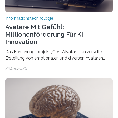
Informationstechnologie
Avatare Mit Gefühl:
Millionenförderung Für KI-
Innovation
Das Forschungsprojekt „Gen-AIvatar – Universelle
Erstellung von emotionalen und diversen Avataren
durch generative KI“ erhält eine NEXT.IN.NRW-
24.09.2025
Förderung in Höhe von rund 2 Millionen Euro. Dabei
entwickeln Wissenschaftlerinnen und Wissenschaftler
der Universität Bonn und der TH Köln gemeinsam mit
der MindPort GmbH eine neuartige, KI-gestützte
Lösung zur Erzeugung von Emotionen für realistische
Avatare. Gen-AIvatar entwickelt innovative und
kosteneffiziente Methoden, um lebensechte Avatare zu
erstellen. „Besonders wichtig ist uns eine ganzheitliche