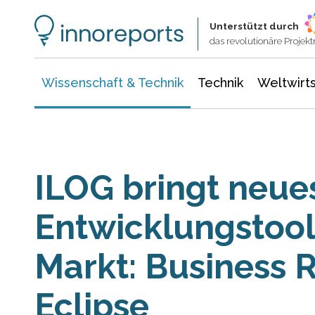
Wissenschaft & Technik
Informationstechnologie
Energie & Elektrotechnik
Unterstützt durch
das revolutionäre Proje
Wissenschaft & Technik
Technik
Weltwirts
ILOG bringt neue
Entwicklungstool
Markt: Business R
Eclipse