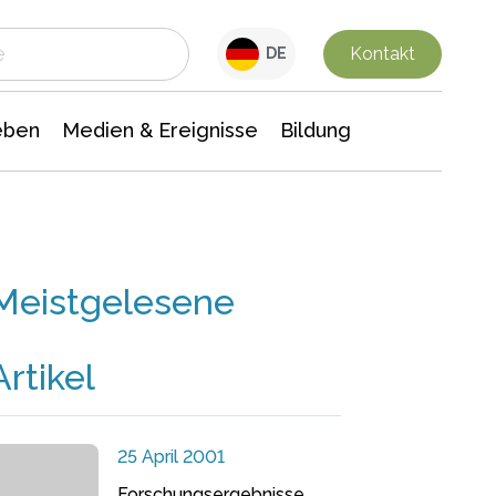
 Leben
Medien & Ereignisse
Interdisziplinäre Forschung
Veranstaltungsnachrichten
n Chemie
Gesellschaftswissenschaften
Kontakt
DE
eben
Medien & Ereignisse
Bildung
Meistgelesene
Artikel
25 April 2001
Forschungsergebnisse