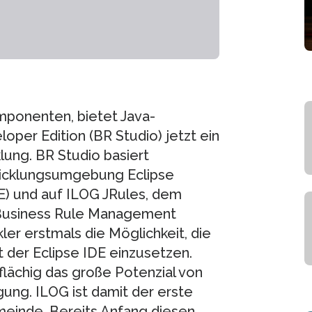
mponenten, bietet Java-
oper Edition (BR Studio) jetzt ein
ung. BR Studio basiert
twicklungsumgebung Eclipse
) und auf ILOG JRules, dem
s Business Rule Management
ler erstmals die Möglichkeit, die
der Eclipse IDE einzusetzen.
flächig das große Potenzial von
ung. ILOG ist damit der erste
meinde. Bereits Anfang diesen