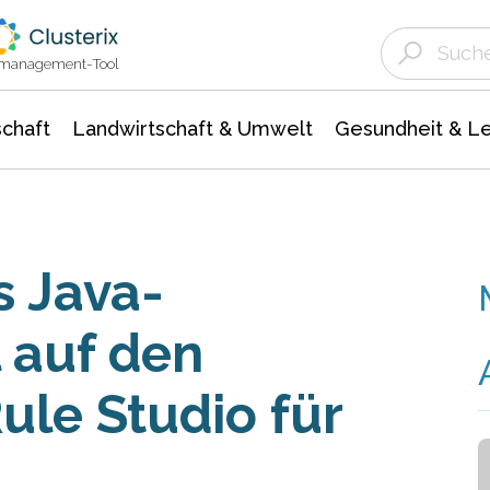
Landwirtschaft & Umwelt
Gesundheit &
Agrar- Forstwissenschaften
Unternehmensmeldungen
Biowissenschafte
Ökologie Umwelt- Naturschutz
ktmanagement-Tool
chaft
Landwirtschaft & Umwelt
Gesundheit & L
s Java-
 auf den
ule Studio für