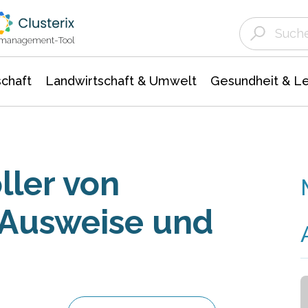
Landwirtschaft & Umwelt
Gesundheit &
Agrar- Forstwissenschaften
Unternehmensmeldungen
Biowissenschafte
Ökologie Umwelt- Naturschutz
ktmanagement-Tool
chaft
Landwirtschaft & Umwelt
Gesundheit & L
ller von
 Ausweise und