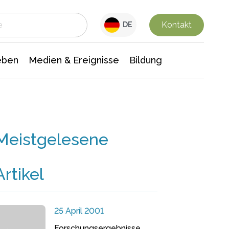
 Leben
Medien & Ereignisse
Interdisziplinäre Forschung
Veranstaltungsnachrichten
n Chemie
Gesellschaftswissenschaften
Kontakt
DE
eben
Medien & Ereignisse
Bildung
Meistgelesene
Artikel
25 April 2001
Forschungsergebnisse