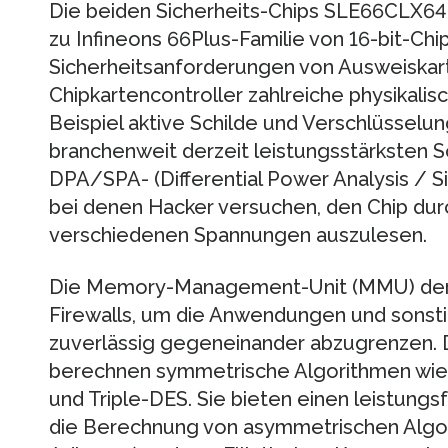
Die beiden Sicherheits-Chips SLE66CLX
zu Infineons 66Plus-Familie von 16-bit-Ch
Sicherheitsanforderungen von Ausweiskarte
Chipkartencontroller zahlreiche physikali
Beispiel aktive Schilde und Verschlüsselu
branchenweit derzeit leistungsstärksten
DPA/SPA- (Differential Power Analysis / Si
bei denen Hacker versuchen, den Chip dur
verschiedenen Spannungen auszulesen.
Die Memory-Management-Unit (MMU) der 
Firewalls, um die Anwendungen und sonst
zuverlässig gegeneinander abzugrenzen. D
berechnen symmetrische Algorithmen wie 
und Triple-DES. Sie bieten einen leistung
die Berechnung von asymmetrischen Algori