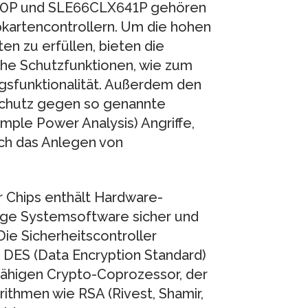
640P und SLE66CLX641P gehören
ipkartencontrollern. Um die hohen
n zu erfüllen, bieten die
sche Schutzfunktionen, wie zum
ngsfunktionalität. Außerdem den
 Schutz gegen so genannte
mple Power Analysis) Angriffe,
ch das Anlegen von
Chips enthält Hardware-
ige Systemsoftware sicher und
ie Sicherheitscontroller
DES (Data Encryption Standard)
sfähigen Crypto-Coprozessor, der
thmen wie RSA (Rivest, Shamir,