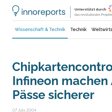
Wissenschaft & Technik
Informationstechnologie
Energie & Elektrotechnik
Unterstützt durch
das revolutionäre Proje
Wissenschaft & Technik
Technik
Weltwirts
Chipkartencontro
Infineon machen
Pässe sicherer
07 July 2004