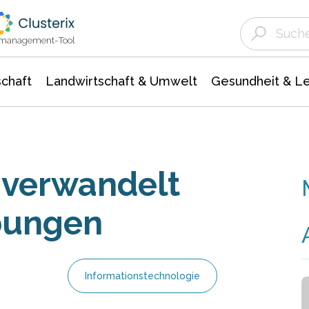
Landwirtschaft & Umwelt
Gesundheit &
Agrar- Forstwissenschaften
Unternehmensmeldungen
Biowissenschafte
Ökologie Umwelt- Naturschutz
ktmanagement-Tool
chaft
Landwirtschaft & Umwelt
Gesundheit & L
 verwandelt
bungen
Informationstechnologie