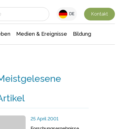
 Leben
Medien & Ereignisse
Interdisziplinäre Forschung
Veranstaltungsnachrichten
n Chemie
Gesellschaftswissenschaften
Kontakt
DE
eben
Medien & Ereignisse
Bildung
Meistgelesene
Artikel
25 April 2001
Forschungsergebnisse