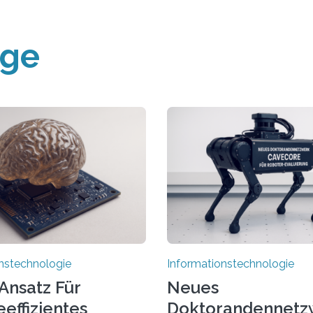
äge
nstechnologie
Informationstechnologie
Ansatz Für
Neues
effizientes
Doktorandennetz