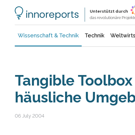
Wissenschaft & Technik
Informationstechnologie
Energie & Elektrotechnik
Unterstützt durch
das revolutionäre Proje
Wissenschaft & Technik
Technik
Weltwirts
Tangible Toolbox
häusliche Umge
06 July 2004