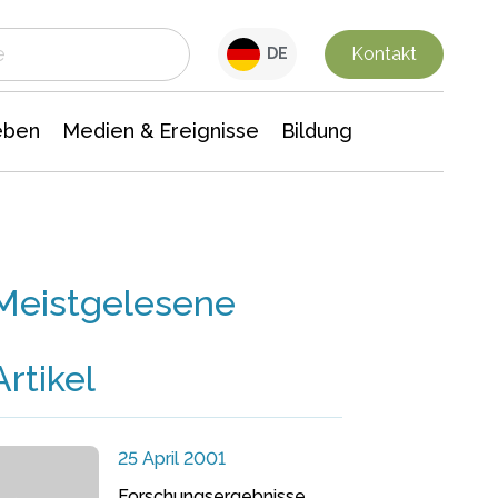
 Leben
Medien & Ereignisse
Interdisziplinäre Forschung
Veranstaltungsnachrichten
n Chemie
Gesellschaftswissenschaften
Kontakt
DE
eben
Medien & Ereignisse
Bildung
Meistgelesene
Artikel
25 April 2001
Forschungsergebnisse