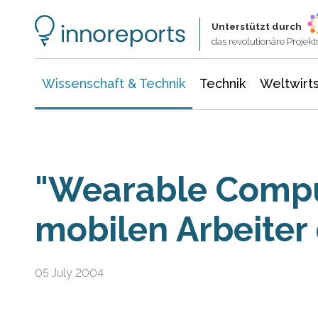
Wissenschaft & Technik
Informationstechnologie
Energie & Elektrotechnik
Unterstützt durch
das revolutionäre Proje
Wissenschaft & Technik
Technik
Weltwirts
"Wearable Compu
mobilen Arbeiter
05 July 2004