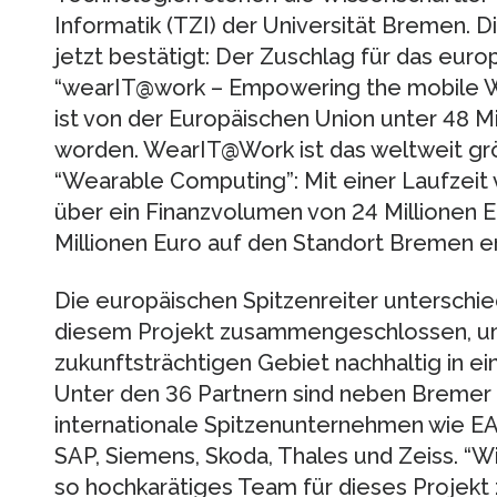
Informatik (TZI) der Universität Bremen. 
jetzt bestätigt: Der Zuschlag für das eur
“wearIT@work – Empowering the mobile 
ist von der Europäischen Union unter 48 
worden. WearIT@Work ist das weltweit g
“Wearable Computing”: Mit einer Laufzeit 
über ein Finanzvolumen von 24 Millionen Eu
Millionen Euro auf den Standort Bremen en
Die europäischen Spitzenreiter unterschied
diesem Projekt zusammengeschlossen, u
zukunftsträchtigen Gebiet nachhaltig in ei
Unter den 36 Partnern sind neben Breme
internationale Spitzenunternehmen wie EA
SAP, Siemens, Skoda, Thales und Zeiss. “Wir
so hochkarätiges Team für dieses Projek