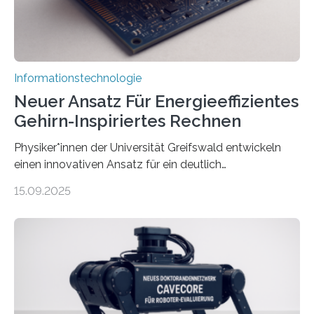
Informationstechnologie
Neuer Ansatz Für Energieeffizientes
Gehirn-Inspiriertes Rechnen
Physiker*innen der Universität Greifswald entwickeln
einen innovativen Ansatz für ein deutlich
energieeffizienteres Arbeiten von Computern. Ihr
15.09.2025
Lösungsweg ist inspiriert vom menschlichen Gehirn. Die
rasante Entwicklung der Künstlichen Intelligenz (KI)
stellt die heutige Computertechnik vor
Herausforderungen. Herkömmliche Silizium-
Prozessoren stoßen an ihre Grenzen: Sie verbrauchen
viel Energie, die Speicher- und Verarbeitungseinheiten
sind voneinander getrennt und die Datenübertragung