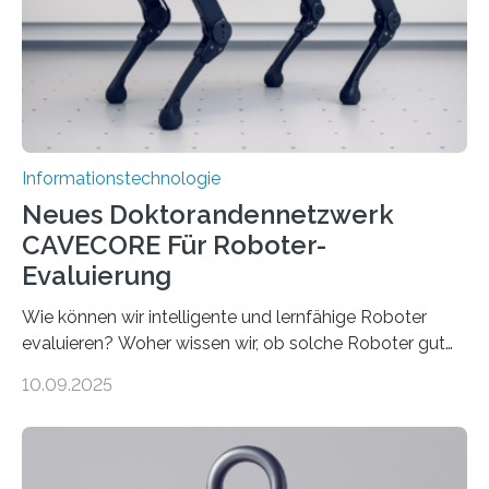
bremst komplexe Anwendungen aus. Da KI-Modelle
immer größer werden und riesige Datenmengen
verarbeiten müssen, steigt der Bedarf an neuen
Rechenarchitekturen. Neben Quantencomputern
rücken dabei insbesondere…
Informationstechnologie
Neues Doktorandennetzwerk
CAVECORE Für Roboter-
Evaluierung
Wie können wir intelligente und lernfähige Roboter
evaluieren? Woher wissen wir, ob solche Roboter gut
sind in dem, was sie tun? Mit diesen Fragen beschäftigt
10.09.2025
sich CAVECORE – ein neues Marie Skłodowska-Curie
Doctoral Network, das an der Universität Bremen
koordiniert wird. Ab dem 1. September werden sich
über einen Zeitraum von vier Jahren insgesamt 15