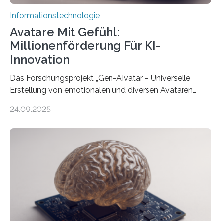
Informationstechnologie
Avatare Mit Gefühl:
Millionenförderung Für KI-
Innovation
Das Forschungsprojekt „Gen-AIvatar – Universelle
Erstellung von emotionalen und diversen Avataren
durch generative KI“ erhält eine NEXT.IN.NRW-
24.09.2025
Förderung in Höhe von rund 2 Millionen Euro. Dabei
entwickeln Wissenschaftlerinnen und Wissenschaftler
der Universität Bonn und der TH Köln gemeinsam mit
der MindPort GmbH eine neuartige, KI-gestützte
Lösung zur Erzeugung von Emotionen für realistische
Avatare. Gen-AIvatar entwickelt innovative und
kosteneffiziente Methoden, um lebensechte Avatare zu
erstellen. „Besonders wichtig ist uns eine ganzheitliche
Animation, bei der Stimme, Körperbewegung, Gestik
und Mimik im Einklang sind…