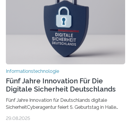
Promovierende im Rahmen von CAVECORE mit
kognitiven Robotern beschäftigen – also mit Robotern,
die mittels Sensoren ihre Umgebung erfassen,
Informationen verarbeiten und häufig auch mit…
Informationstechnologie
Fünf Jahre Innovation Für Die
Digitale Sicherheit Deutschlands
Fünf Jahre Innovation für Deutschlands digitale
SicherheitCyberagentur feiert 5. Geburtstag in Halle
(Saale) – Politik, Wissenschaft und Wirtschaft würdigen
29.08.2025
ErfolgeDie Agentur für Innovation in der
Cybersicherheit GmbH (Cyberagentur) hat am 28.