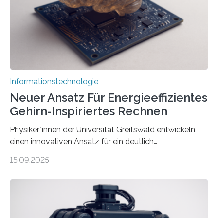
erstellen. „Besonders wichtig ist uns eine ganzheitliche
Animation, bei der Stimme, Körperbewegung, Gestik
und Mimik im Einklang sind…
Informationstechnologie
Neuer Ansatz Für Energieeffizientes
Gehirn-Inspiriertes Rechnen
Physiker*innen der Universität Greifswald entwickeln
einen innovativen Ansatz für ein deutlich
energieeffizienteres Arbeiten von Computern. Ihr
15.09.2025
Lösungsweg ist inspiriert vom menschlichen Gehirn. Die
rasante Entwicklung der Künstlichen Intelligenz (KI)
stellt die heutige Computertechnik vor
Herausforderungen. Herkömmliche Silizium-
Prozessoren stoßen an ihre Grenzen: Sie verbrauchen