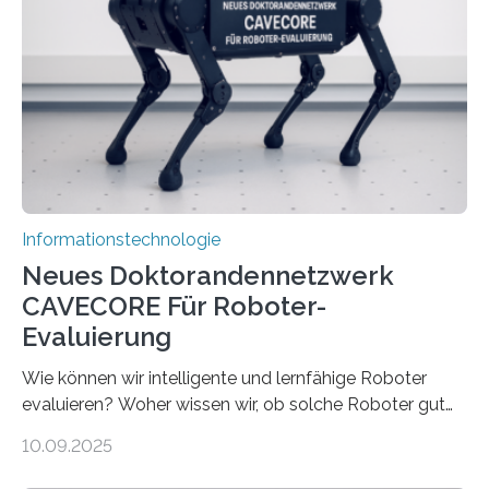
viel Energie, die Speicher- und Verarbeitungseinheiten
sind voneinander getrennt und die Datenübertragung
bremst komplexe Anwendungen aus. Da KI-Modelle
immer größer werden und riesige Datenmengen
verarbeiten müssen, steigt der Bedarf an neuen
Rechenarchitekturen. Neben Quantencomputern
rücken dabei insbesondere…
Informationstechnologie
Neues Doktorandennetzwerk
CAVECORE Für Roboter-
Evaluierung
Wie können wir intelligente und lernfähige Roboter
evaluieren? Woher wissen wir, ob solche Roboter gut
sind in dem, was sie tun? Mit diesen Fragen beschäftigt
10.09.2025
sich CAVECORE – ein neues Marie Skłodowska-Curie
Doctoral Network, das an der Universität Bremen