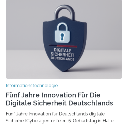
koordiniert wird. Ab dem 1. September werden sich
über einen Zeitraum von vier Jahren insgesamt 15
Promovierende im Rahmen von CAVECORE mit
kognitiven Robotern beschäftigen – also mit Robotern,
die mittels Sensoren ihre Umgebung erfassen,
Informationen verarbeiten und häufig auch mit…
Informationstechnologie
Fünf Jahre Innovation Für Die
Digitale Sicherheit Deutschlands
Fünf Jahre Innovation für Deutschlands digitale
SicherheitCyberagentur feiert 5. Geburtstag in Halle
(Saale) – Politik, Wissenschaft und Wirtschaft würdigen