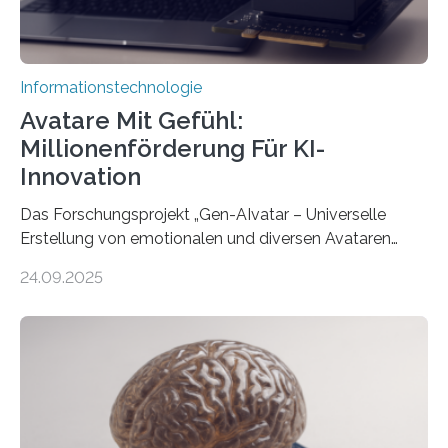
Informationstechnologie
Avatare Mit Gefühl:
Millionenförderung Für KI-
Innovation
Das Forschungsprojekt „Gen-AIvatar – Universelle
Erstellung von emotionalen und diversen Avataren
durch generative KI“ erhält eine NEXT.IN.NRW-
24.09.2025
Förderung in Höhe von rund 2 Millionen Euro. Dabei
entwickeln Wissenschaftlerinnen und Wissenschaftler
der Universität Bonn und der TH Köln gemeinsam mit
der MindPort GmbH eine neuartige, KI-gestützte
Lösung zur Erzeugung von Emotionen für realistische
Avatare. Gen-AIvatar entwickelt innovative und
kosteneffiziente Methoden, um lebensechte Avatare zu