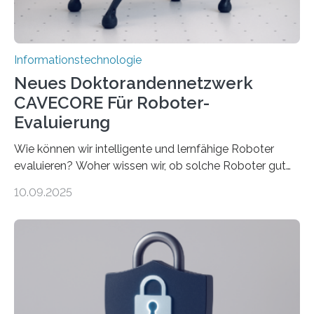
rücken dabei insbesondere…
Informationstechnologie
Neues Doktorandennetzwerk
CAVECORE Für Roboter-
Evaluierung
Wie können wir intelligente und lernfähige Roboter
evaluieren? Woher wissen wir, ob solche Roboter gut
sind in dem, was sie tun? Mit diesen Fragen beschäftigt
10.09.2025
sich CAVECORE – ein neues Marie Skłodowska-Curie
Doctoral Network, das an der Universität Bremen
koordiniert wird. Ab dem 1. September werden sich
über einen Zeitraum von vier Jahren insgesamt 15
Promovierende im Rahmen von CAVECORE mit
kognitiven Robotern beschäftigen – also mit Robotern,
die mittels Sensoren ihre Umgebung erfassen,