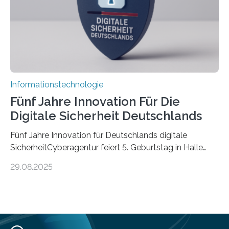
Informationen verarbeiten und häufig auch mit…
Informationstechnologie
Fünf Jahre Innovation Für Die
Digitale Sicherheit Deutschlands
Fünf Jahre Innovation für Deutschlands digitale
SicherheitCyberagentur feiert 5. Geburtstag in Halle
(Saale) – Politik, Wissenschaft und Wirtschaft würdigen
29.08.2025
ErfolgeDie Agentur für Innovation in der
Cybersicherheit GmbH (Cyberagentur) hat am 28.
August 2025 in Halle (Saale) ihr fünfjähriges Bestehen
gefeiert. Mit einem Rückblick auf fünf Jahre
Forschungsarbeit, politischen Grußworten und der