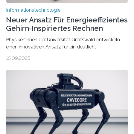
Informationstechnologie
Neuer Ansatz Für Energieeffizientes
Gehirn-Inspiriertes Rechnen
Physiker*innen der Universität Greifswald entwickeln
einen innovativen Ansatz für ein deutlich
energieeffizienteres Arbeiten von Computern. Ihr
15.09.2025
Lösungsweg ist inspiriert vom menschlichen Gehirn. Die
rasante Entwicklung der Künstlichen Intelligenz (KI)
stellt die heutige Computertechnik vor
Herausforderungen. Herkömmliche Silizium-
Prozessoren stoßen an ihre Grenzen: Sie verbrauchen
viel Energie, die Speicher- und Verarbeitungseinheiten
sind voneinander getrennt und die Datenübertragung
bremst komplexe Anwendungen aus. Da KI-Modelle
immer größer werden und riesige Datenmengen
verarbeiten müssen, steigt der Bedarf an neuen
Rechenarchitekturen. Neben Quantencomputern