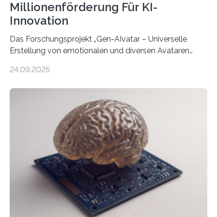
Millionenförderung Für KI-
Innovation
Das Forschungsprojekt „Gen-AIvatar – Universelle
Erstellung von emotionalen und diversen Avataren
durch generative KI“ erhält eine NEXT.IN.NRW-
24.09.2025
Förderung in Höhe von rund 2 Millionen Euro. Dabei
entwickeln Wissenschaftlerinnen und Wissenschaftler
der Universität Bonn und der TH Köln gemeinsam mit
der MindPort GmbH eine neuartige, KI-gestützte
Lösung zur Erzeugung von Emotionen für realistische
Avatare. Gen-AIvatar entwickelt innovative und
kosteneffiziente Methoden, um lebensechte Avatare zu
erstellen. „Besonders wichtig ist uns eine ganzheitliche
Animation, bei der Stimme, Körperbewegung, Gestik
und Mimik im Einklang sind…