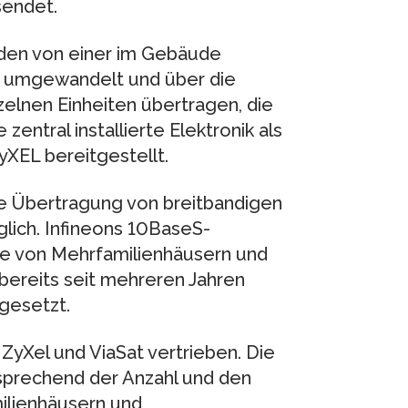
endet.
den von einer im Gebäude
at umgewandelt und über die
elnen Einheiten übertragen, die
entral installierte Elektronik als
XEL bereitgestellt.
ie Übertragung von breitbandigen
lich. Infineons 10BaseS-
sse von Mehrfamilienhäusern und
ereits seit mehreren Jahren
gesetzt.
ZyXel und ViaSat vertrieben. Die
tsprechend der Anzahl und den
ilienhäusern und