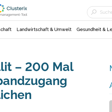
Landwirtschaft & Umwelt
Gesundheit &
Agrar- Forstwissenschaften
Unternehmensmeldungen
Biowissenschafte
Ökologie Umwelt- Naturschutz
ktmanagement-Tool
chaft
Landwirtschaft & Umwelt
Gesundheit & L
llit – 200 Mal
tbandzugang
lichen