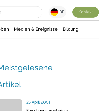
 Leben
Medien & Ereignisse
Interdisziplinäre Forschung
Veranstaltungsnachrichten
n Chemie
Gesellschaftswissenschaften
Kontakt
DE
eben
Medien & Ereignisse
Bildung
Meistgelesene
Artikel
25 April 2001
Forschungsergebnisse