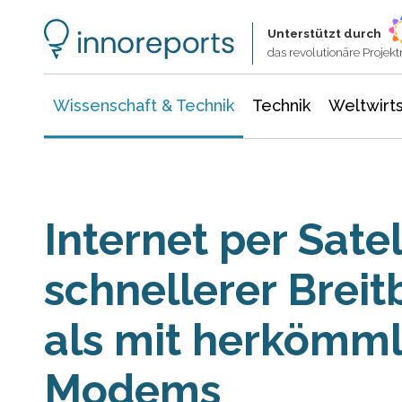
Wissenschaft & Technik
Informationstechnologie
Energie & Elektrotechnik
Unterstützt durch
das revolutionäre Proje
Wissenschaft & Technik
Technik
Weltwirts
Internet per Sate
schnellerer Brei
als mit herkömm
Modems