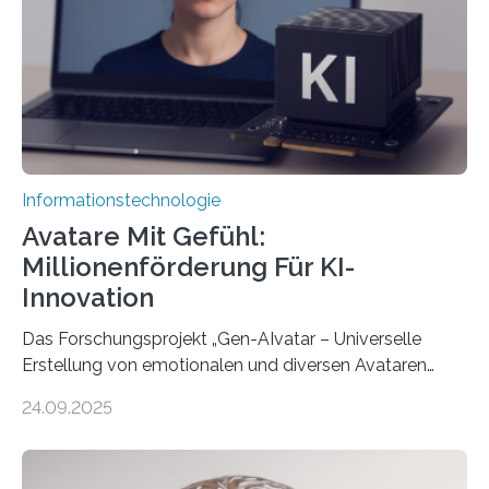
Informationstechnologie
Avatare Mit Gefühl:
Millionenförderung Für KI-
Innovation
Das Forschungsprojekt „Gen-AIvatar – Universelle
Erstellung von emotionalen und diversen Avataren
durch generative KI“ erhält eine NEXT.IN.NRW-
24.09.2025
Förderung in Höhe von rund 2 Millionen Euro. Dabei
entwickeln Wissenschaftlerinnen und Wissenschaftler
der Universität Bonn und der TH Köln gemeinsam mit