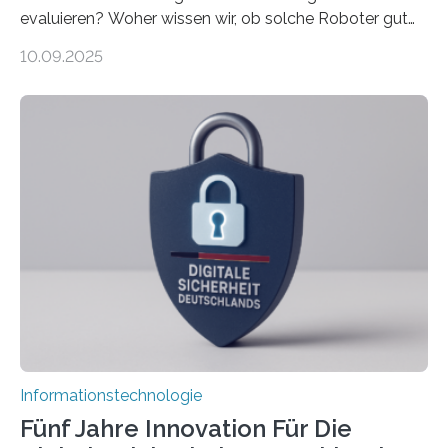
evaluieren? Woher wissen wir, ob solche Roboter gut
sind in dem, was sie tun? Mit diesen Fragen beschäftigt
10.09.2025
sich CAVECORE – ein neues Marie Skłodowska-Curie
Doctoral Network, das an der Universität Bremen
koordiniert wird. Ab dem 1. September werden sich
über einen Zeitraum von vier Jahren insgesamt 15
Promovierende im Rahmen von CAVECORE mit
kognitiven Robotern beschäftigen – also mit Robotern,
die mittels Sensoren ihre Umgebung erfassen,
Informationen verarbeiten und häufig auch mit…
Informationstechnologie
Fünf Jahre Innovation Für Die