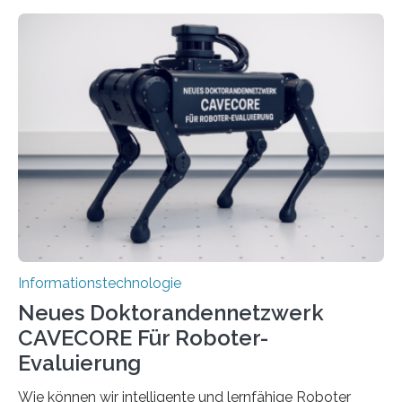
rasante Entwicklung der Künstlichen Intelligenz (KI)
stellt die heutige Computertechnik vor
Herausforderungen. Herkömmliche Silizium-
Prozessoren stoßen an ihre Grenzen: Sie verbrauchen
viel Energie, die Speicher- und Verarbeitungseinheiten
sind voneinander getrennt und die Datenübertragung
bremst komplexe Anwendungen aus. Da KI-Modelle
immer größer werden und riesige Datenmengen
verarbeiten müssen, steigt der Bedarf an neuen
Rechenarchitekturen. Neben Quantencomputern
rücken dabei insbesondere…
Informationstechnologie
Neues Doktorandennetzwerk
CAVECORE Für Roboter-
Evaluierung
Wie können wir intelligente und lernfähige Roboter