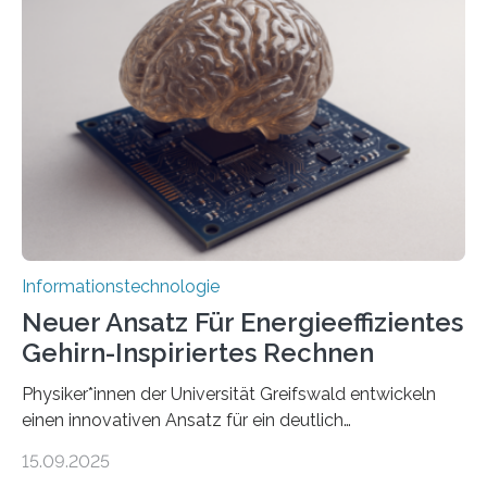
der MindPort GmbH eine neuartige, KI-gestützte
Lösung zur Erzeugung von Emotionen für realistische
Avatare. Gen-AIvatar entwickelt innovative und
kosteneffiziente Methoden, um lebensechte Avatare zu
erstellen. „Besonders wichtig ist uns eine ganzheitliche
Animation, bei der Stimme, Körperbewegung, Gestik
und Mimik im Einklang sind…
Informationstechnologie
Neuer Ansatz Für Energieeffizientes
Gehirn-Inspiriertes Rechnen
Physiker*innen der Universität Greifswald entwickeln
einen innovativen Ansatz für ein deutlich
energieeffizienteres Arbeiten von Computern. Ihr
15.09.2025
Lösungsweg ist inspiriert vom menschlichen Gehirn. Die