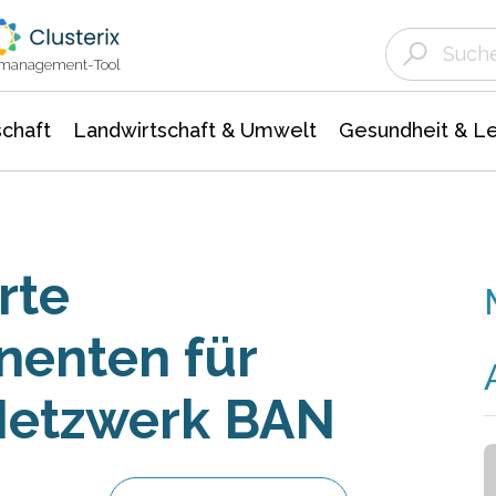
Landwirtschaft & Umwelt
Gesundheit &
Agrar- Forstwissenschaften
Unternehmensmeldungen
Biowissenschafte
Ökologie Umwelt- Naturschutz
ktmanagement-Tool
chaft
Landwirtschaft & Umwelt
Gesundheit & L
rte
nenten für
Netzwerk BAN