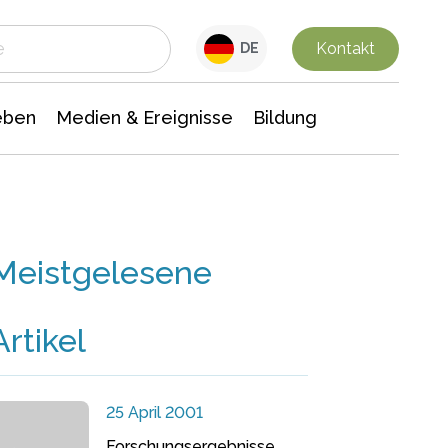
 Leben
Medien & Ereignisse
Interdisziplinäre Forschung
Veranstaltungsnachrichten
n Chemie
Gesellschaftswissenschaften
Kontakt
DE
eben
Medien & Ereignisse
Bildung
Meistgelesene
Artikel
25 April 2001
Forschungsergebnisse