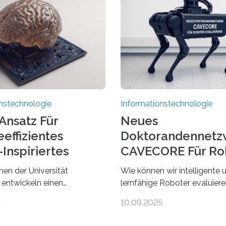
nstechnologie
Informationstechnologie
Ansatz Für
Neues
effizientes
Doktorandennetz
Inspiriertes
CAVECORE Für Ro
en
Evaluierung
nen der Universität
Wie können wir intelligente 
 entwickeln einen
lernfähige Roboter evaluie
 Ansatz für ein deutlich
wissen wir, ob solche Robote
5
10.09.2025
zienteres Arbeiten von
in dem, was sie tun? Mit die
 Ihr Lösungsweg ist
beschäftigt sich CAVECORE 