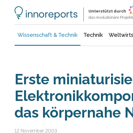
Wissenschaft & Technik
Informationstechnologie
Energie & Elektrotechnik
Unterstützt durch
das revolutionäre Proje
Wissenschaft & Technik
Technik
Weltwirts
Erste miniaturisie
Elektronikkompo
das körpernahe 
12 November 2003