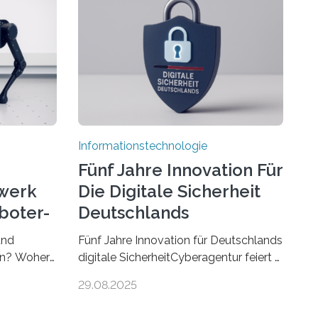
Informationstechnologie
Fünf Jahre Innovation Für
werk
Die Digitale Sicherheit
boter-
Deutschlands
und
Fünf Jahre Innovation für Deutschlands
ren? Woher
digitale SicherheitCyberagentur feiert 5.
r gut sind
Geburtstag in Halle (Saale) – Politik,
29.08.2025
sen Fragen
Wissenschaft und Wirtschaft würdigen
– ein
ErfolgeDie Agentur für Innovation in