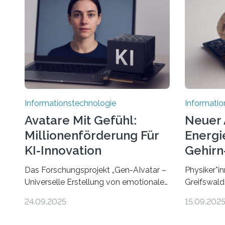
Informationstechnologie
Informatio
Avatare Mit Gefühl:
Neuer 
Millionenförderung Für
Energie
KI-Innovation
Gehirn-
Rechn
Das Forschungsprojekt „Gen-AIvatar –
Physiker*in
Universelle Erstellung von emotionalen
Greifswald
und diversen Avataren durch
innovativen
24.09.2025
15.09.202
generative KI“ erhält eine
energieeffi
NEXT.IN.NRW-Förderung in Höhe von
Computern.