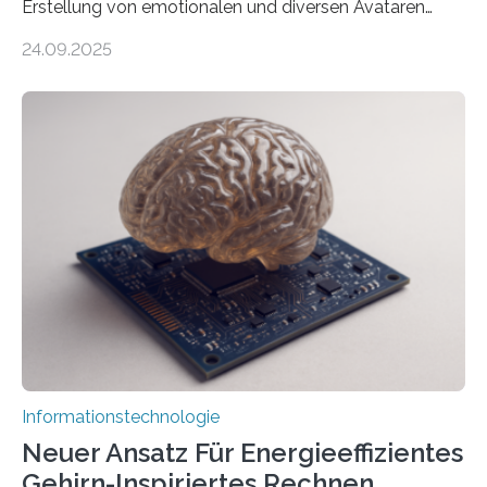
Erstellung von emotionalen und diversen Avataren
durch generative KI“ erhält eine NEXT.IN.NRW-
24.09.2025
Förderung in Höhe von rund 2 Millionen Euro. Dabei
entwickeln Wissenschaftlerinnen und Wissenschaftler
der Universität Bonn und der TH Köln gemeinsam mit
der MindPort GmbH eine neuartige, KI-gestützte
Lösung zur Erzeugung von Emotionen für realistische
Avatare. Gen-AIvatar entwickelt innovative und
kosteneffiziente Methoden, um lebensechte Avatare zu
erstellen. „Besonders wichtig ist uns eine ganzheitliche
Animation, bei der Stimme, Körperbewegung, Gestik
und Mimik im Einklang sind…
Informationstechnologie
Neuer Ansatz Für Energieeffizientes
Gehirn-Inspiriertes Rechnen