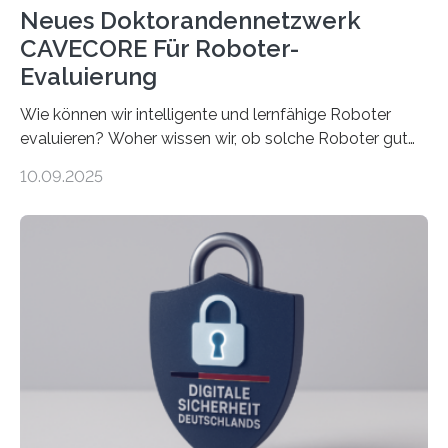
Neues Doktorandennetzwerk
CAVECORE Für Roboter-
Evaluierung
Wie können wir intelligente und lernfähige Roboter
evaluieren? Woher wissen wir, ob solche Roboter gut
sind in dem, was sie tun? Mit diesen Fragen beschäftigt
10.09.2025
sich CAVECORE – ein neues Marie Skłodowska-Curie
Doctoral Network, das an der Universität Bremen
koordiniert wird. Ab dem 1. September werden sich
über einen Zeitraum von vier Jahren insgesamt 15
Promovierende im Rahmen von CAVECORE mit
kognitiven Robotern beschäftigen – also mit Robotern,
die mittels Sensoren ihre Umgebung erfassen,
Informationen verarbeiten und häufig auch mit…