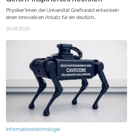
Physiker*innen der Universität Greifswald entwickeln
einen innovativen Ansatz für ein deutlich
energieeffizienteres Arbeiten von Computern. Ihr
15.09.2025
Lösungsweg ist inspiriert vom menschlichen Gehirn. Die
rasante Entwicklung der Künstlichen Intelligenz (KI)
stellt die heutige Computertechnik vor
Herausforderungen. Herkömmliche Silizium-
Prozessoren stoßen an ihre Grenzen: Sie verbrauchen
viel Energie, die Speicher- und Verarbeitungseinheiten
sind voneinander getrennt und die Datenübertragung
bremst komplexe Anwendungen aus. Da KI-Modelle
immer größer werden und riesige Datenmengen
verarbeiten müssen, steigt der Bedarf an neuen
Rechenarchitekturen. Neben Quantencomputern
rücken dabei insbesondere…
Informationstechnologie