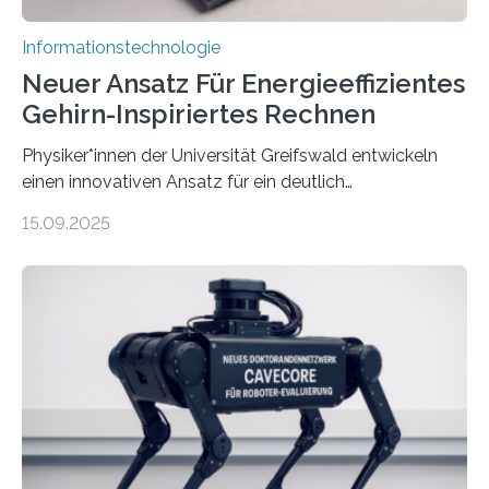
Informationstechnologie
Neuer Ansatz Für Energieeffizientes
Gehirn-Inspiriertes Rechnen
Physiker*innen der Universität Greifswald entwickeln
einen innovativen Ansatz für ein deutlich
energieeffizienteres Arbeiten von Computern. Ihr
15.09.2025
Lösungsweg ist inspiriert vom menschlichen Gehirn. Die
rasante Entwicklung der Künstlichen Intelligenz (KI)
stellt die heutige Computertechnik vor
Herausforderungen. Herkömmliche Silizium-
Prozessoren stoßen an ihre Grenzen: Sie verbrauchen
viel Energie, die Speicher- und Verarbeitungseinheiten
sind voneinander getrennt und die Datenübertragung
bremst komplexe Anwendungen aus. Da KI-Modelle
immer größer werden und riesige Datenmengen
verarbeiten müssen, steigt der Bedarf an neuen