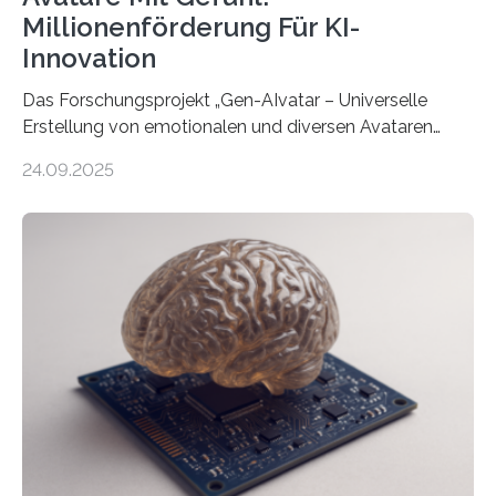
Millionenförderung Für KI-
Innovation
Das Forschungsprojekt „Gen-AIvatar – Universelle
Erstellung von emotionalen und diversen Avataren
durch generative KI“ erhält eine NEXT.IN.NRW-
24.09.2025
Förderung in Höhe von rund 2 Millionen Euro. Dabei
entwickeln Wissenschaftlerinnen und Wissenschaftler
der Universität Bonn und der TH Köln gemeinsam mit
der MindPort GmbH eine neuartige, KI-gestützte
Lösung zur Erzeugung von Emotionen für realistische
Avatare. Gen-AIvatar entwickelt innovative und
kosteneffiziente Methoden, um lebensechte Avatare zu
erstellen. „Besonders wichtig ist uns eine ganzheitliche
Animation, bei der Stimme, Körperbewegung, Gestik
und Mimik im Einklang sind…