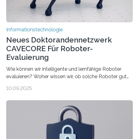
Rechenarchitekturen. Neben Quantencomputern
rücken dabei insbesondere…
Informationstechnologie
Neues Doktorandennetzwerk
CAVECORE Für Roboter-
Evaluierung
Wie können wir intelligente und lernfähige Roboter
evaluieren? Woher wissen wir, ob solche Roboter gut
sind in dem, was sie tun? Mit diesen Fragen beschäftigt
10.09.2025
sich CAVECORE – ein neues Marie Skłodowska-Curie
Doctoral Network, das an der Universität Bremen
koordiniert wird. Ab dem 1. September werden sich
über einen Zeitraum von vier Jahren insgesamt 15
Promovierende im Rahmen von CAVECORE mit
kognitiven Robotern beschäftigen – also mit Robotern,
die mittels Sensoren ihre Umgebung erfassen,