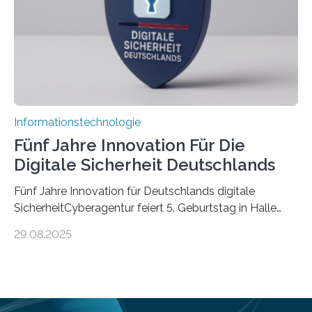
Informationen verarbeiten und häufig auch mit…
Informationstechnologie
Fünf Jahre Innovation Für Die
Digitale Sicherheit Deutschlands
Fünf Jahre Innovation für Deutschlands digitale
SicherheitCyberagentur feiert 5. Geburtstag in Halle
(Saale) – Politik, Wissenschaft und Wirtschaft würdigen
29.08.2025
ErfolgeDie Agentur für Innovation in der
Cybersicherheit GmbH (Cyberagentur) hat am 28.
August 2025 in Halle (Saale) ihr fünfjähriges Bestehen
gefeiert. Mit einem Rückblick auf fünf Jahre
Forschungsarbeit, politischen Grußworten und der