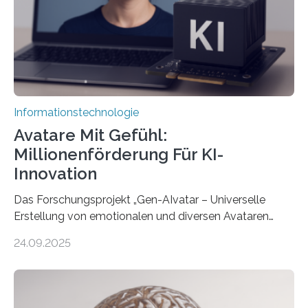
Informationstechnologie
Avatare Mit Gefühl:
Millionenförderung Für KI-
Innovation
Das Forschungsprojekt „Gen-AIvatar – Universelle
Erstellung von emotionalen und diversen Avataren
durch generative KI“ erhält eine NEXT.IN.NRW-
24.09.2025
Förderung in Höhe von rund 2 Millionen Euro. Dabei
entwickeln Wissenschaftlerinnen und Wissenschaftler
der Universität Bonn und der TH Köln gemeinsam mit
der MindPort GmbH eine neuartige, KI-gestützte