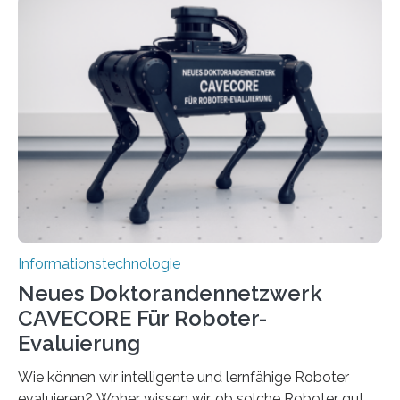
stellt die heutige Computertechnik vor
Herausforderungen. Herkömmliche Silizium-
Prozessoren stoßen an ihre Grenzen: Sie verbrauchen
viel Energie, die Speicher- und Verarbeitungseinheiten
sind voneinander getrennt und die Datenübertragung
bremst komplexe Anwendungen aus. Da KI-Modelle
immer größer werden und riesige Datenmengen
verarbeiten müssen, steigt der Bedarf an neuen
Rechenarchitekturen. Neben Quantencomputern
rücken dabei insbesondere…
Informationstechnologie
Neues Doktorandennetzwerk
CAVECORE Für Roboter-
Evaluierung
Wie können wir intelligente und lernfähige Roboter
evaluieren? Woher wissen wir, ob solche Roboter gut