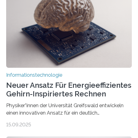
Lösung zur Erzeugung von Emotionen für realistische
Avatare. Gen-AIvatar entwickelt innovative und
kosteneffiziente Methoden, um lebensechte Avatare zu
erstellen. „Besonders wichtig ist uns eine ganzheitliche
Animation, bei der Stimme, Körperbewegung, Gestik
und Mimik im Einklang sind…
Informationstechnologie
Neuer Ansatz Für Energieeffizientes
Gehirn-Inspiriertes Rechnen
Physiker*innen der Universität Greifswald entwickeln
einen innovativen Ansatz für ein deutlich
energieeffizienteres Arbeiten von Computern. Ihr
15.09.2025
Lösungsweg ist inspiriert vom menschlichen Gehirn. Die
rasante Entwicklung der Künstlichen Intelligenz (KI)