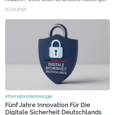
sind in dem, was sie tun? Mit diesen Fragen beschäftigt
10.09.2025
sich CAVECORE – ein neues Marie Skłodowska-Curie
Doctoral Network, das an der Universität Bremen
koordiniert wird. Ab dem 1. September werden sich
über einen Zeitraum von vier Jahren insgesamt 15
Promovierende im Rahmen von CAVECORE mit
kognitiven Robotern beschäftigen – also mit Robotern,
die mittels Sensoren ihre Umgebung erfassen,
Informationen verarbeiten und häufig auch mit…
Informationstechnologie
Fünf Jahre Innovation Für Die
Digitale Sicherheit Deutschlands