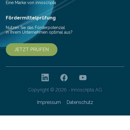
Mit einer festlichen Veranstaltung beging die
Eine Marke von innoscripta
Cyberagentur ihren 5. Geburtstag. Zahlreiche Gäste…
Fördermittelprüfung
Nutzen Sie das Förderpotenzial
in Ihrem Unternehmen optimal aus?
JETZT PRÜFEN
Copyright © 2026 - innoscripta AG
Impressum
Datenschutz