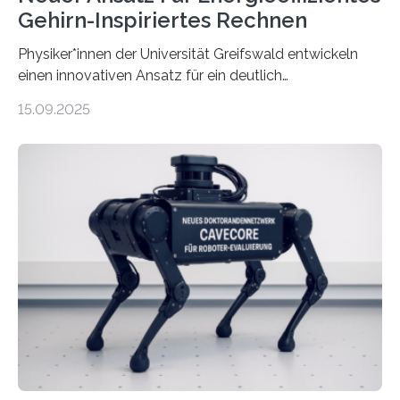
Gehirn-Inspiriertes Rechnen
Physiker*innen der Universität Greifswald entwickeln
einen innovativen Ansatz für ein deutlich
energieeffizienteres Arbeiten von Computern. Ihr
15.09.2025
Lösungsweg ist inspiriert vom menschlichen Gehirn. Die
rasante Entwicklung der Künstlichen Intelligenz (KI)
stellt die heutige Computertechnik vor
Herausforderungen. Herkömmliche Silizium-
Prozessoren stoßen an ihre Grenzen: Sie verbrauchen
viel Energie, die Speicher- und Verarbeitungseinheiten
sind voneinander getrennt und die Datenübertragung
bremst komplexe Anwendungen aus. Da KI-Modelle
immer größer werden und riesige Datenmengen
verarbeiten müssen, steigt der Bedarf an neuen
Rechenarchitekturen. Neben Quantencomputern
rücken dabei insbesondere…