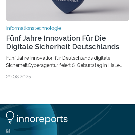
Informationstechnologie
Fünf Jahre Innovation Für Die
Digitale Sicherheit Deutschlands
Fünf Jahre Innovation für Deutschlands digitale
SicherheitCyberagentur feiert 5. Geburtstag in Halle
(Saale) – Politik, Wissenschaft und Wirtschaft würdigen
29.08.2025
ErfolgeDie Agentur für Innovation in der
Cybersicherheit GmbH (Cyberagentur) hat am 28.
August 2025 in Halle (Saale) ihr fünfjähriges Bestehen
gefeiert. Mit einem Rückblick auf fünf Jahre
Forschungsarbeit, politischen Grußworten und der
feierlichen Preisverleihung des Ideenwettbewerbs
HAL2025 wurde das Jubiläum zu einem Zeichen für
Deutschlands digitale Souveränität von übermorgen.