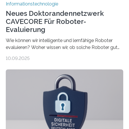
Informationstechnologie
Neues Doktorandennetzwerk
CAVECORE Für Roboter-
Evaluierung
Wie können wir intelligente und lernfähige Roboter
evaluieren? Woher wissen wir, ob solche Roboter gut
sind in dem, was sie tun? Mit diesen Fragen beschäftigt
10.09.2025
sich CAVECORE – ein neues Marie Skłodowska-Curie
Doctoral Network, das an der Universität Bremen
koordiniert wird. Ab dem 1. September werden sich
über einen Zeitraum von vier Jahren insgesamt 15
Promovierende im Rahmen von CAVECORE mit
kognitiven Robotern beschäftigen – also mit Robotern,
die mittels Sensoren ihre Umgebung erfassen,
Informationen verarbeiten und häufig auch mit…