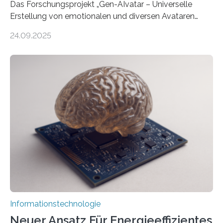
Das Forschungsprojekt „Gen-AIvatar – Universelle
Erstellung von emotionalen und diversen Avataren
durch generative KI“ erhält eine NEXT.IN.NRW-
24.09.2025
Förderung in Höhe von rund 2 Millionen Euro. Dabei
entwickeln Wissenschaftlerinnen und Wissenschaftler
der Universität Bonn und der TH Köln gemeinsam mit
der MindPort GmbH eine neuartige, KI-gestützte
Lösung zur Erzeugung von Emotionen für realistische
Avatare. Gen-AIvatar entwickelt innovative und
kosteneffiziente Methoden, um lebensechte Avatare zu
erstellen. „Besonders wichtig ist uns eine ganzheitliche
Animation, bei der Stimme, Körperbewegung, Gestik
und Mimik im Einklang sind…
Informationstechnologie
Neuer Ansatz Für Energieeffizientes