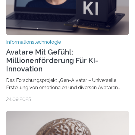
Informationstechnologie
Avatare Mit Gefühl:
Millionenförderung Für KI-
Innovation
Das Forschungsprojekt „Gen-AIvatar – Universelle
Erstellung von emotionalen und diversen Avataren
durch generative KI“ erhält eine NEXT.IN.NRW-
24.09.2025
Förderung in Höhe von rund 2 Millionen Euro. Dabei
entwickeln Wissenschaftlerinnen und Wissenschaftler
der Universität Bonn und der TH Köln gemeinsam mit
der MindPort GmbH eine neuartige, KI-gestützte
Lösung zur Erzeugung von Emotionen für realistische