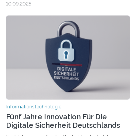
10.09.2025
sich CAVECORE – ein neues Marie Skłodowska-Curie
Doctoral Network, das an der Universität Bremen
koordiniert wird. Ab dem 1. September werden sich
über einen Zeitraum von vier Jahren insgesamt 15
Promovierende im Rahmen von CAVECORE mit
kognitiven Robotern beschäftigen – also mit Robotern,
die mittels Sensoren ihre Umgebung erfassen,
Informationen verarbeiten und häufig auch mit…
Informationstechnologie
Fünf Jahre Innovation Für Die
Digitale Sicherheit Deutschlands