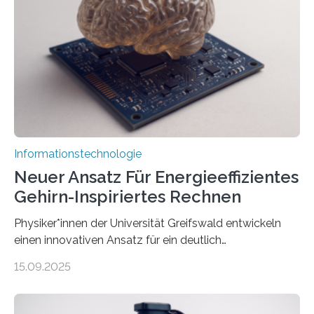
Avatare. Gen-AIvatar entwickelt innovative und
kosteneffiziente Methoden, um lebensechte Avatare zu
erstellen. „Besonders wichtig ist uns eine ganzheitliche
Animation, bei der Stimme, Körperbewegung, Gestik
und Mimik im Einklang sind…
Informationstechnologie
Neuer Ansatz Für Energieeffizientes
Gehirn-Inspiriertes Rechnen
Physiker*innen der Universität Greifswald entwickeln
einen innovativen Ansatz für ein deutlich
energieeffizienteres Arbeiten von Computern. Ihr
15.09.2025
Lösungsweg ist inspiriert vom menschlichen Gehirn. Die
rasante Entwicklung der Künstlichen Intelligenz (KI)
stellt die heutige Computertechnik vor