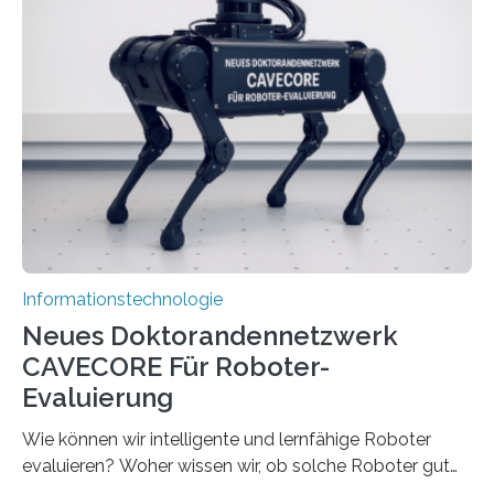
Herausforderungen. Herkömmliche Silizium-
Prozessoren stoßen an ihre Grenzen: Sie verbrauchen
viel Energie, die Speicher- und Verarbeitungseinheiten
sind voneinander getrennt und die Datenübertragung
bremst komplexe Anwendungen aus. Da KI-Modelle
immer größer werden und riesige Datenmengen
verarbeiten müssen, steigt der Bedarf an neuen
Rechenarchitekturen. Neben Quantencomputern
rücken dabei insbesondere…
Informationstechnologie
Neues Doktorandennetzwerk
CAVECORE Für Roboter-
Evaluierung
Wie können wir intelligente und lernfähige Roboter
evaluieren? Woher wissen wir, ob solche Roboter gut
sind in dem, was sie tun? Mit diesen Fragen beschäftigt