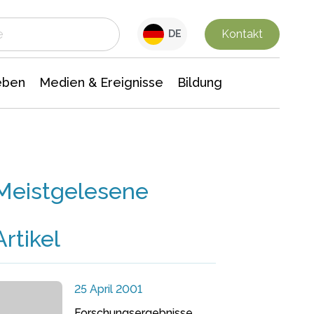
 Leben
Medien & Ereignisse
Interdisziplinäre Forschung
Veranstaltungsnachrichten
n Chemie
Gesellschaftswissenschaften
Kontakt
DE
eben
Medien & Ereignisse
Bildung
Meistgelesene
Artikel
25 April 2001
Forschungsergebnisse