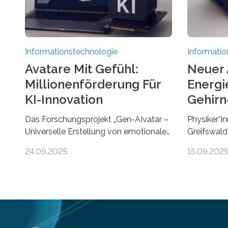
Informationstechnologie
Informatio
Avatare Mit Gefühl:
Neuer 
Millionenförderung Für
Energie
KI-Innovation
Gehirn-
Rechn
Das Forschungsprojekt „Gen-AIvatar –
Physiker*in
Universelle Erstellung von emotionalen
Greifswald
und diversen Avataren durch
innovativen
24.09.2025
15.09.202
generative KI“ erhält eine
energieeffi
NEXT.IN.NRW-Förderung in Höhe von
Computern.
rund 2 Millionen Euro. Dabei entwickeln
inspiriert
Wissenschaftlerinnen und
rasante En
Wissenschaftler der Universität Bonn
Intelligenz 
und der TH Köln gemeinsam mit der
Computert