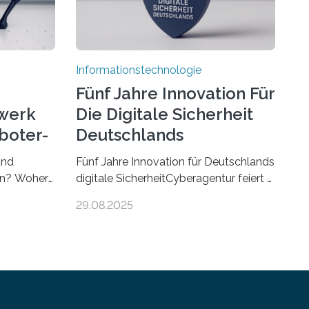
Informationstechnologie
Fünf Jahre Innovation Für
werk
Die Digitale Sicherheit
boter-
Deutschlands
und
Fünf Jahre Innovation für Deutschlands
ren? Woher
digitale SicherheitCyberagentur feiert 5.
r gut sind
Geburtstag in Halle (Saale) – Politik,
29.08.2025
sen Fragen
Wissenschaft und Wirtschaft würdigen
– ein
ErfolgeDie Agentur für Innovation in
rie
der Cybersicherheit GmbH
r
(Cyberagentur) hat am 28. August
rt wird. Ab
2025 in Halle (Saale) ihr fünfjähriges
ch über
Bestehen gefeiert. Mit einem Rückblick