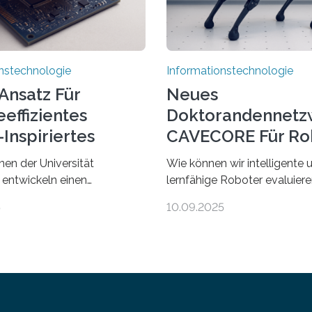
nstechnologie
Informationstechnologie
Ansatz Für
Neues
effizientes
Doktorandennetz
Inspiriertes
CAVECORE Für Ro
en
Evaluierung
nen der Universität
Wie können wir intelligente 
 entwickeln einen
lernfähige Roboter evaluie
 Ansatz für ein deutlich
wissen wir, ob solche Robote
5
10.09.2025
zienteres Arbeiten von
in dem, was sie tun? Mit die
 Ihr Lösungsweg ist
beschäftigt sich CAVECORE 
 vom menschlichen Gehirn. Die
neues Marie Skłodowska-Cu
twicklung der Künstlichen
Doctoral Network, das an de
(KI) stellt die heutige
Universität Bremen koordinie
echnik vor
dem 1. September werden si