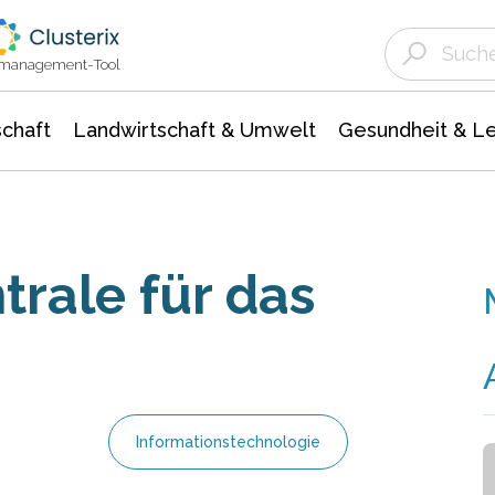
Landwirtschaft & Umwelt
Gesundheit &
Agrar- Forstwissenschaften
Unternehmensmeldungen
Biowissenschafte
Ökologie Umwelt- Naturschutz
ktmanagement-Tool
chaft
Landwirtschaft & Umwelt
Gesundheit & L
trale für das
Informationstechnologie