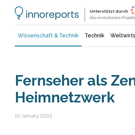
Wissenschaft & Technik
Informationstechnologie
Energie & Elektrotechnik
Unterstützt durch
das revolutionäre Proje
Wissenschaft & Technik
Technik
Weltwirts
Fernseher als Zen
Heimnetzwerk
10 January 2003