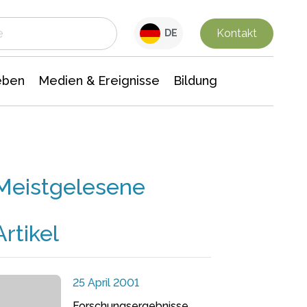
 Leben
Medien & Ereignisse
Interdisziplinäre Forschung
Veranstaltungsnachrichten
n Chemie
Gesellschaftswissenschaften
Kontakt
DE
eben
Medien & Ereignisse
Bildung
Meistgelesene
Artikel
25 April 2001
Forschungsergebnisse