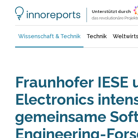
Wissenschaft & Technik
Informationstechnologie
Energie & Elektrotechnik
Unterstützt durch
das revolutionäre Proje
Wissenschaft & Technik
Technik
Weltwirts
Fraunhofer IESE 
Electronics inten
gemeinsame Sof
Engineering-For