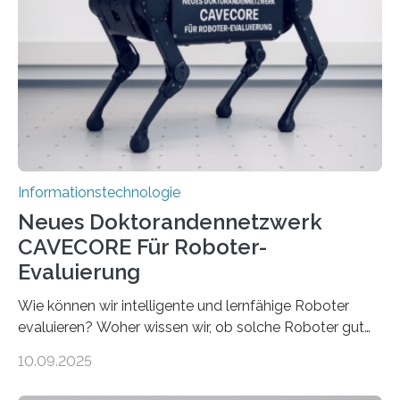
viel Energie, die Speicher- und Verarbeitungseinheiten
sind voneinander getrennt und die Datenübertragung
bremst komplexe Anwendungen aus. Da KI-Modelle
immer größer werden und riesige Datenmengen
verarbeiten müssen, steigt der Bedarf an neuen
Rechenarchitekturen. Neben Quantencomputern
rücken dabei insbesondere…
Informationstechnologie
Neues Doktorandennetzwerk
CAVECORE Für Roboter-
Evaluierung
Wie können wir intelligente und lernfähige Roboter
evaluieren? Woher wissen wir, ob solche Roboter gut
sind in dem, was sie tun? Mit diesen Fragen beschäftigt
10.09.2025
sich CAVECORE – ein neues Marie Skłodowska-Curie
Doctoral Network, das an der Universität Bremen