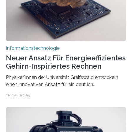
erstellen. „Besonders wichtig ist uns eine ganzheitliche
Animation, bei der Stimme, Körperbewegung, Gestik
und Mimik im Einklang sind…
Informationstechnologie
Neuer Ansatz Für Energieeffizientes
Gehirn-Inspiriertes Rechnen
Physiker*innen der Universität Greifswald entwickeln
einen innovativen Ansatz für ein deutlich
energieeffizienteres Arbeiten von Computern. Ihr
15.09.2025
Lösungsweg ist inspiriert vom menschlichen Gehirn. Die
rasante Entwicklung der Künstlichen Intelligenz (KI)
stellt die heutige Computertechnik vor
Herausforderungen. Herkömmliche Silizium-
Prozessoren stoßen an ihre Grenzen: Sie verbrauchen