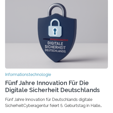
koordiniert wird. Ab dem 1. September werden sich
über einen Zeitraum von vier Jahren insgesamt 15
Promovierende im Rahmen von CAVECORE mit
kognitiven Robotern beschäftigen – also mit Robotern,
die mittels Sensoren ihre Umgebung erfassen,
Informationen verarbeiten und häufig auch mit…
Informationstechnologie
Fünf Jahre Innovation Für Die
Digitale Sicherheit Deutschlands
Fünf Jahre Innovation für Deutschlands digitale
SicherheitCyberagentur feiert 5. Geburtstag in Halle
(Saale) – Politik, Wissenschaft und Wirtschaft würdigen