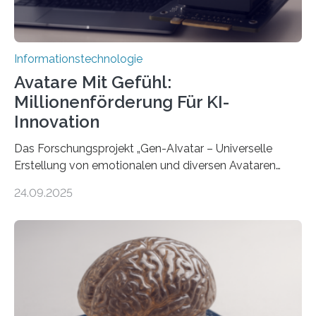
Informationstechnologie
Avatare Mit Gefühl:
Millionenförderung Für KI-
Innovation
Das Forschungsprojekt „Gen-AIvatar – Universelle
Erstellung von emotionalen und diversen Avataren
durch generative KI“ erhält eine NEXT.IN.NRW-
24.09.2025
Förderung in Höhe von rund 2 Millionen Euro. Dabei
entwickeln Wissenschaftlerinnen und Wissenschaftler
der Universität Bonn und der TH Köln gemeinsam mit
der MindPort GmbH eine neuartige, KI-gestützte
Lösung zur Erzeugung von Emotionen für realistische
Avatare. Gen-AIvatar entwickelt innovative und
kosteneffiziente Methoden, um lebensechte Avatare zu