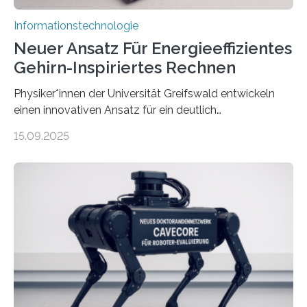
Informationstechnologie
Neuer Ansatz Für Energieeffizientes
Gehirn-Inspiriertes Rechnen
Physiker*innen der Universität Greifswald entwickeln
einen innovativen Ansatz für ein deutlich
energieeffizienteres Arbeiten von Computern. Ihr
15.09.2025
Lösungsweg ist inspiriert vom menschlichen Gehirn. Die
rasante Entwicklung der Künstlichen Intelligenz (KI)
stellt die heutige Computertechnik vor
Herausforderungen. Herkömmliche Silizium-
Prozessoren stoßen an ihre Grenzen: Sie verbrauchen
viel Energie, die Speicher- und Verarbeitungseinheiten
sind voneinander getrennt und die Datenübertragung
bremst komplexe Anwendungen aus. Da KI-Modelle
immer größer werden und riesige Datenmengen
verarbeiten müssen, steigt der Bedarf an neuen