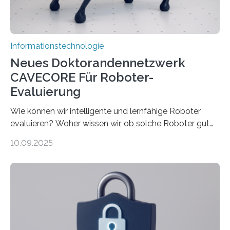
Rechenarchitekturen. Neben Quantencomputern
rücken dabei insbesondere…
Informationstechnologie
Neues Doktorandennetzwerk
CAVECORE Für Roboter-
Evaluierung
Wie können wir intelligente und lernfähige Roboter
evaluieren? Woher wissen wir, ob solche Roboter gut
sind in dem, was sie tun? Mit diesen Fragen beschäftigt
10.09.2025
sich CAVECORE – ein neues Marie Skłodowska-Curie
Doctoral Network, das an der Universität Bremen
koordiniert wird. Ab dem 1. September werden sich
über einen Zeitraum von vier Jahren insgesamt 15
Promovierende im Rahmen von CAVECORE mit
kognitiven Robotern beschäftigen – also mit Robotern,
die mittels Sensoren ihre Umgebung erfassen,