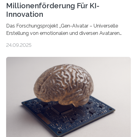
Millionenförderung Für KI-
Innovation
Das Forschungsprojekt „Gen-AIvatar – Universelle
Erstellung von emotionalen und diversen Avataren
durch generative KI“ erhält eine NEXT.IN.NRW-
24.09.2025
Förderung in Höhe von rund 2 Millionen Euro. Dabei
entwickeln Wissenschaftlerinnen und Wissenschaftler
der Universität Bonn und der TH Köln gemeinsam mit
der MindPort GmbH eine neuartige, KI-gestützte
Lösung zur Erzeugung von Emotionen für realistische
Avatare. Gen-AIvatar entwickelt innovative und
kosteneffiziente Methoden, um lebensechte Avatare zu
erstellen. „Besonders wichtig ist uns eine ganzheitliche
Animation, bei der Stimme, Körperbewegung, Gestik
und Mimik im Einklang sind…