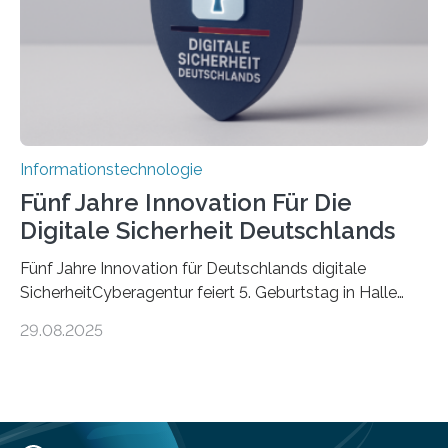
Informationen verarbeiten und häufig auch mit…
Informationstechnologie
Fünf Jahre Innovation Für Die
Digitale Sicherheit Deutschlands
Fünf Jahre Innovation für Deutschlands digitale
SicherheitCyberagentur feiert 5. Geburtstag in Halle
(Saale) – Politik, Wissenschaft und Wirtschaft würdigen
29.08.2025
ErfolgeDie Agentur für Innovation in der
Cybersicherheit GmbH (Cyberagentur) hat am 28.
August 2025 in Halle (Saale) ihr fünfjähriges Bestehen
gefeiert. Mit einem Rückblick auf fünf Jahre
Forschungsarbeit, politischen Grußworten und der