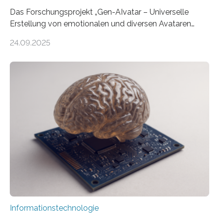
Das Forschungsprojekt „Gen-AIvatar – Universelle
Erstellung von emotionalen und diversen Avataren
durch generative KI“ erhält eine NEXT.IN.NRW-
24.09.2025
Förderung in Höhe von rund 2 Millionen Euro. Dabei
entwickeln Wissenschaftlerinnen und Wissenschaftler
der Universität Bonn und der TH Köln gemeinsam mit
der MindPort GmbH eine neuartige, KI-gestützte
Lösung zur Erzeugung von Emotionen für realistische
Avatare. Gen-AIvatar entwickelt innovative und
kosteneffiziente Methoden, um lebensechte Avatare zu
erstellen. „Besonders wichtig ist uns eine ganzheitliche
Animation, bei der Stimme, Körperbewegung, Gestik
und Mimik im Einklang sind…
Informationstechnologie