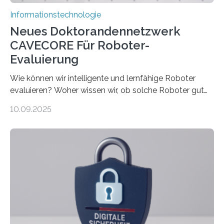
Informationstechnologie
Neues Doktorandennetzwerk
CAVECORE Für Roboter-
Evaluierung
Wie können wir intelligente und lernfähige Roboter
evaluieren? Woher wissen wir, ob solche Roboter gut
sind in dem, was sie tun? Mit diesen Fragen beschäftigt
10.09.2025
sich CAVECORE – ein neues Marie Skłodowska-Curie
Doctoral Network, das an der Universität Bremen
koordiniert wird. Ab dem 1. September werden sich
über einen Zeitraum von vier Jahren insgesamt 15
Promovierende im Rahmen von CAVECORE mit
kognitiven Robotern beschäftigen – also mit Robotern,
die mittels Sensoren ihre Umgebung erfassen,
Informationen verarbeiten und häufig auch mit…