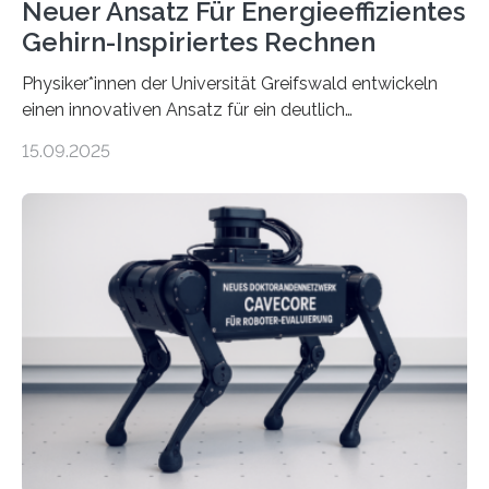
Neuer Ansatz Für Energieeffizientes
Gehirn-Inspiriertes Rechnen
Physiker*innen der Universität Greifswald entwickeln
einen innovativen Ansatz für ein deutlich
energieeffizienteres Arbeiten von Computern. Ihr
15.09.2025
Lösungsweg ist inspiriert vom menschlichen Gehirn. Die
rasante Entwicklung der Künstlichen Intelligenz (KI)
stellt die heutige Computertechnik vor
Herausforderungen. Herkömmliche Silizium-
Prozessoren stoßen an ihre Grenzen: Sie verbrauchen
viel Energie, die Speicher- und Verarbeitungseinheiten
sind voneinander getrennt und die Datenübertragung
bremst komplexe Anwendungen aus. Da KI-Modelle
immer größer werden und riesige Datenmengen
verarbeiten müssen, steigt der Bedarf an neuen
Rechenarchitekturen. Neben Quantencomputern
rücken dabei insbesondere…