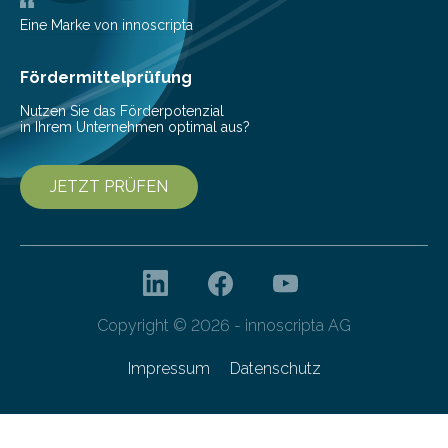
Deutschlands digitale Souveränität von übermorgen.
Mit einer festlichen Veranstaltung beging die
Eine Marke von innoscripta
Cyberagentur ihren 5. Geburtstag. Zahlreiche Gäste…
Fördermittelprüfung
Nutzen Sie das Förderpotenzial
in Ihrem Unternehmen optimal aus?
JETZT PRÜFEN
Copyright © 2026 - innoscripta AG
Impressum
Datenschutz