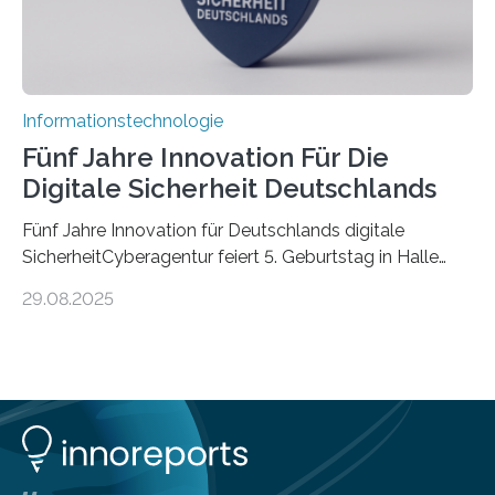
Informationstechnologie
Fünf Jahre Innovation Für Die
Digitale Sicherheit Deutschlands
Fünf Jahre Innovation für Deutschlands digitale
SicherheitCyberagentur feiert 5. Geburtstag in Halle
(Saale) – Politik, Wissenschaft und Wirtschaft würdigen
29.08.2025
ErfolgeDie Agentur für Innovation in der
Cybersicherheit GmbH (Cyberagentur) hat am 28.
August 2025 in Halle (Saale) ihr fünfjähriges Bestehen
gefeiert. Mit einem Rückblick auf fünf Jahre
Forschungsarbeit, politischen Grußworten und der
feierlichen Preisverleihung des Ideenwettbewerbs
HAL2025 wurde das Jubiläum zu einem Zeichen für