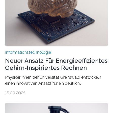
kosteneffiziente Methoden, um lebensechte Avatare zu
erstellen. „Besonders wichtig ist uns eine ganzheitliche
Animation, bei der Stimme, Körperbewegung, Gestik
und Mimik im Einklang sind…
Informationstechnologie
Neuer Ansatz Für Energieeffizientes
Gehirn-Inspiriertes Rechnen
Physiker*innen der Universität Greifswald entwickeln
einen innovativen Ansatz für ein deutlich
energieeffizienteres Arbeiten von Computern. Ihr
15.09.2025
Lösungsweg ist inspiriert vom menschlichen Gehirn. Die
rasante Entwicklung der Künstlichen Intelligenz (KI)
stellt die heutige Computertechnik vor