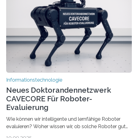
Herausforderungen. Herkömmliche Silizium-
Prozessoren stoßen an ihre Grenzen: Sie verbrauchen
viel Energie, die Speicher- und Verarbeitungseinheiten
sind voneinander getrennt und die Datenübertragung
bremst komplexe Anwendungen aus. Da KI-Modelle
immer größer werden und riesige Datenmengen
verarbeiten müssen, steigt der Bedarf an neuen
Rechenarchitekturen. Neben Quantencomputern
rücken dabei insbesondere…
Informationstechnologie
Neues Doktorandennetzwerk
CAVECORE Für Roboter-
Evaluierung
Wie können wir intelligente und lernfähige Roboter
evaluieren? Woher wissen wir, ob solche Roboter gut
sind in dem, was sie tun? Mit diesen Fragen beschäftigt