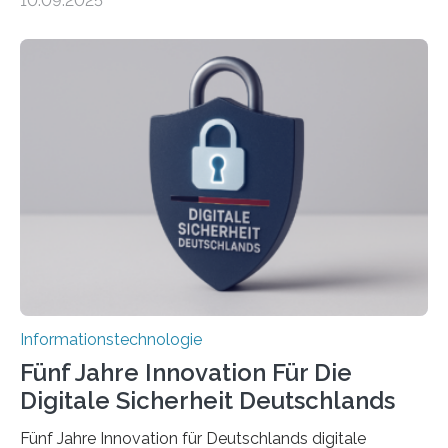
10.09.2025
sich CAVECORE – ein neues Marie Skłodowska-Curie
Doctoral Network, das an der Universität Bremen
koordiniert wird. Ab dem 1. September werden sich
über einen Zeitraum von vier Jahren insgesamt 15
Promovierende im Rahmen von CAVECORE mit
kognitiven Robotern beschäftigen – also mit Robotern,
die mittels Sensoren ihre Umgebung erfassen,
Informationen verarbeiten und häufig auch mit…
Informationstechnologie
Fünf Jahre Innovation Für Die
Digitale Sicherheit Deutschlands
Fünf Jahre Innovation für Deutschlands digitale