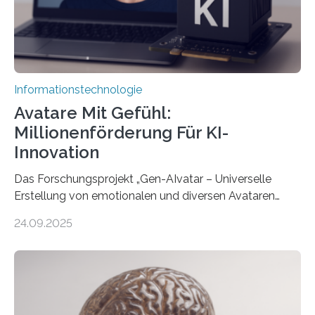
Informationstechnologie
Avatare Mit Gefühl:
Millionenförderung Für KI-
Innovation
Das Forschungsprojekt „Gen-AIvatar – Universelle
Erstellung von emotionalen und diversen Avataren
durch generative KI“ erhält eine NEXT.IN.NRW-
24.09.2025
Förderung in Höhe von rund 2 Millionen Euro. Dabei
entwickeln Wissenschaftlerinnen und Wissenschaftler
der Universität Bonn und der TH Köln gemeinsam mit
der MindPort GmbH eine neuartige, KI-gestützte
Lösung zur Erzeugung von Emotionen für realistische
Avatare. Gen-AIvatar entwickelt innovative und