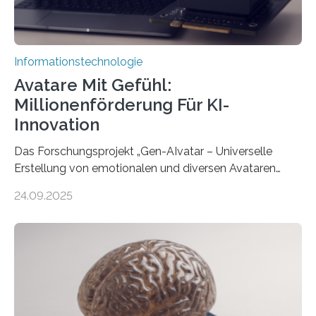
Informationstechnologie
Avatare Mit Gefühl:
Millionenförderung Für KI-
Innovation
Das Forschungsprojekt „Gen-AIvatar – Universelle
Erstellung von emotionalen und diversen Avataren
durch generative KI“ erhält eine NEXT.IN.NRW-
24.09.2025
Förderung in Höhe von rund 2 Millionen Euro. Dabei
entwickeln Wissenschaftlerinnen und Wissenschaftler
der Universität Bonn und der TH Köln gemeinsam mit
der MindPort GmbH eine neuartige, KI-gestützte
Lösung zur Erzeugung von Emotionen für realistische
Avatare. Gen-AIvatar entwickelt innovative und
kosteneffiziente Methoden, um lebensechte Avatare zu