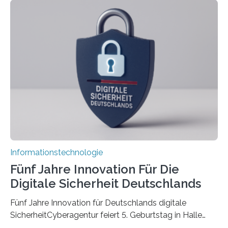
koordiniert wird. Ab dem 1. September werden sich
über einen Zeitraum von vier Jahren insgesamt 15
Promovierende im Rahmen von CAVECORE mit
kognitiven Robotern beschäftigen – also mit Robotern,
die mittels Sensoren ihre Umgebung erfassen,
Informationen verarbeiten und häufig auch mit…
Informationstechnologie
Fünf Jahre Innovation Für Die
Digitale Sicherheit Deutschlands
Fünf Jahre Innovation für Deutschlands digitale
SicherheitCyberagentur feiert 5. Geburtstag in Halle
(Saale) – Politik, Wissenschaft und Wirtschaft würdigen