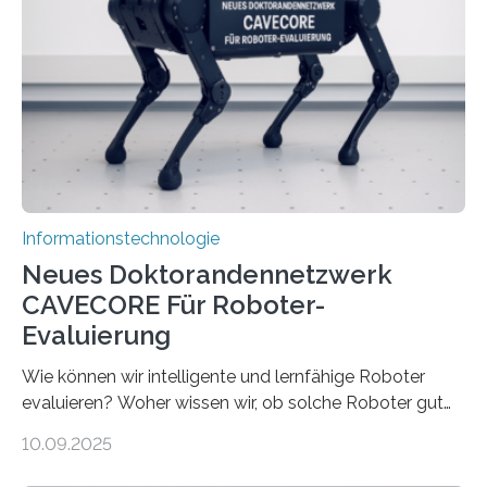
viel Energie, die Speicher- und Verarbeitungseinheiten
sind voneinander getrennt und die Datenübertragung
bremst komplexe Anwendungen aus. Da KI-Modelle
immer größer werden und riesige Datenmengen
verarbeiten müssen, steigt der Bedarf an neuen
Rechenarchitekturen. Neben Quantencomputern
rücken dabei insbesondere…
Informationstechnologie
Neues Doktorandennetzwerk
CAVECORE Für Roboter-
Evaluierung
Wie können wir intelligente und lernfähige Roboter
evaluieren? Woher wissen wir, ob solche Roboter gut
sind in dem, was sie tun? Mit diesen Fragen beschäftigt
10.09.2025
sich CAVECORE – ein neues Marie Skłodowska-Curie
Doctoral Network, das an der Universität Bremen