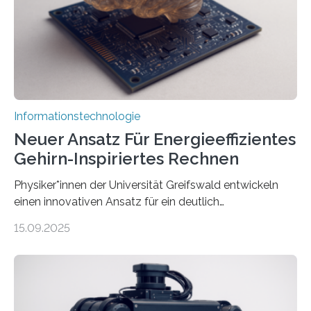
erstellen. „Besonders wichtig ist uns eine ganzheitliche
Animation, bei der Stimme, Körperbewegung, Gestik
und Mimik im Einklang sind…
Informationstechnologie
Neuer Ansatz Für Energieeffizientes
Gehirn-Inspiriertes Rechnen
Physiker*innen der Universität Greifswald entwickeln
einen innovativen Ansatz für ein deutlich
energieeffizienteres Arbeiten von Computern. Ihr
15.09.2025
Lösungsweg ist inspiriert vom menschlichen Gehirn. Die
rasante Entwicklung der Künstlichen Intelligenz (KI)
stellt die heutige Computertechnik vor
Herausforderungen. Herkömmliche Silizium-
Prozessoren stoßen an ihre Grenzen: Sie verbrauchen