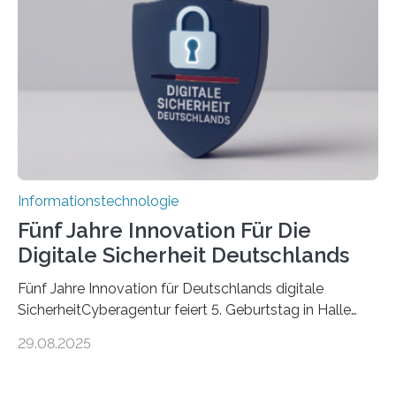
kognitiven Robotern beschäftigen – also mit Robotern,
die mittels Sensoren ihre Umgebung erfassen,
Informationen verarbeiten und häufig auch mit…
Informationstechnologie
Fünf Jahre Innovation Für Die
Digitale Sicherheit Deutschlands
Fünf Jahre Innovation für Deutschlands digitale
SicherheitCyberagentur feiert 5. Geburtstag in Halle
(Saale) – Politik, Wissenschaft und Wirtschaft würdigen
29.08.2025
ErfolgeDie Agentur für Innovation in der
Cybersicherheit GmbH (Cyberagentur) hat am 28.
August 2025 in Halle (Saale) ihr fünfjähriges Bestehen