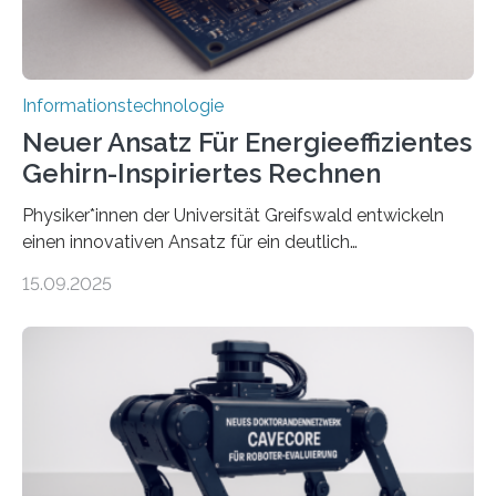
Informationstechnologie
Neuer Ansatz Für Energieeffizientes
Gehirn-Inspiriertes Rechnen
Physiker*innen der Universität Greifswald entwickeln
einen innovativen Ansatz für ein deutlich
energieeffizienteres Arbeiten von Computern. Ihr
15.09.2025
Lösungsweg ist inspiriert vom menschlichen Gehirn. Die
rasante Entwicklung der Künstlichen Intelligenz (KI)
stellt die heutige Computertechnik vor
Herausforderungen. Herkömmliche Silizium-
Prozessoren stoßen an ihre Grenzen: Sie verbrauchen
viel Energie, die Speicher- und Verarbeitungseinheiten
sind voneinander getrennt und die Datenübertragung
bremst komplexe Anwendungen aus. Da KI-Modelle