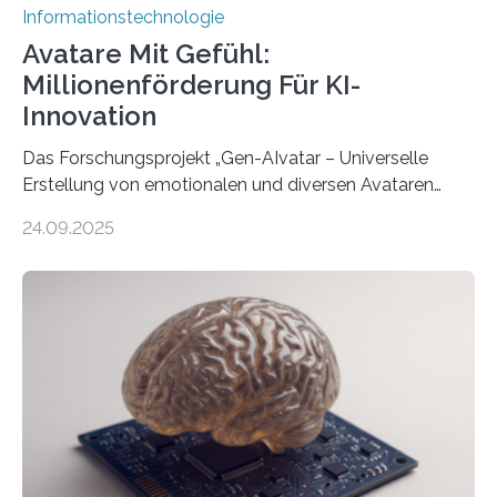
Informationstechnologie
Avatare Mit Gefühl:
Millionenförderung Für KI-
Innovation
Das Forschungsprojekt „Gen-AIvatar – Universelle
Erstellung von emotionalen und diversen Avataren
durch generative KI“ erhält eine NEXT.IN.NRW-
24.09.2025
Förderung in Höhe von rund 2 Millionen Euro. Dabei
entwickeln Wissenschaftlerinnen und Wissenschaftler
der Universität Bonn und der TH Köln gemeinsam mit
der MindPort GmbH eine neuartige, KI-gestützte
Lösung zur Erzeugung von Emotionen für realistische
Avatare. Gen-AIvatar entwickelt innovative und
kosteneffiziente Methoden, um lebensechte Avatare zu
erstellen. „Besonders wichtig ist uns eine ganzheitliche
Animation, bei der Stimme, Körperbewegung, Gestik
und Mimik im Einklang sind…