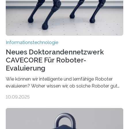
immer größer werden und riesige Datenmengen
verarbeiten müssen, steigt der Bedarf an neuen
Rechenarchitekturen. Neben Quantencomputern
rücken dabei insbesondere…
Informationstechnologie
Neues Doktorandennetzwerk
CAVECORE Für Roboter-
Evaluierung
Wie können wir intelligente und lernfähige Roboter
evaluieren? Woher wissen wir, ob solche Roboter gut
sind in dem, was sie tun? Mit diesen Fragen beschäftigt
10.09.2025
sich CAVECORE – ein neues Marie Skłodowska-Curie
Doctoral Network, das an der Universität Bremen
koordiniert wird. Ab dem 1. September werden sich
über einen Zeitraum von vier Jahren insgesamt 15
Promovierende im Rahmen von CAVECORE mit