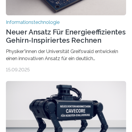
Informationstechnologie
Neuer Ansatz Für Energieeffizientes
Gehirn-Inspiriertes Rechnen
Physiker*innen der Universität Greifswald entwickeln
einen innovativen Ansatz für ein deutlich
energieeffizienteres Arbeiten von Computern. Ihr
15.09.2025
Lösungsweg ist inspiriert vom menschlichen Gehirn. Die
rasante Entwicklung der Künstlichen Intelligenz (KI)
stellt die heutige Computertechnik vor
Herausforderungen. Herkömmliche Silizium-
Prozessoren stoßen an ihre Grenzen: Sie verbrauchen
viel Energie, die Speicher- und Verarbeitungseinheiten
sind voneinander getrennt und die Datenübertragung
bremst komplexe Anwendungen aus. Da KI-Modelle
immer größer werden und riesige Datenmengen