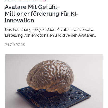
Avatare Mit Gefühl:
Millionenförderung Für KI-
Innovation
Das Forschungsprojekt „Gen-AIvatar – Universelle
Erstellung von emotionalen und diversen Avataren
durch generative KI“ erhält eine NEXT.IN.NRW-
24.09.2025
Förderung in Höhe von rund 2 Millionen Euro. Dabei
entwickeln Wissenschaftlerinnen und Wissenschaftler
der Universität Bonn und der TH Köln gemeinsam mit
der MindPort GmbH eine neuartige, KI-gestützte
Lösung zur Erzeugung von Emotionen für realistische
Avatare. Gen-AIvatar entwickelt innovative und
kosteneffiziente Methoden, um lebensechte Avatare zu
erstellen. „Besonders wichtig ist uns eine ganzheitliche
Animation, bei der Stimme, Körperbewegung, Gestik
und Mimik im Einklang sind…