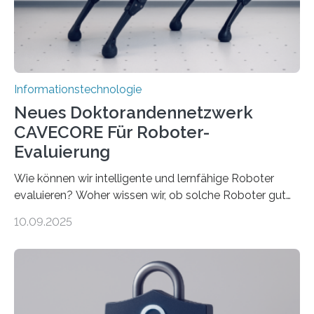
verarbeiten müssen, steigt der Bedarf an neuen
Rechenarchitekturen. Neben Quantencomputern
rücken dabei insbesondere…
Informationstechnologie
Neues Doktorandennetzwerk
CAVECORE Für Roboter-
Evaluierung
Wie können wir intelligente und lernfähige Roboter
evaluieren? Woher wissen wir, ob solche Roboter gut
sind in dem, was sie tun? Mit diesen Fragen beschäftigt
10.09.2025
sich CAVECORE – ein neues Marie Skłodowska-Curie
Doctoral Network, das an der Universität Bremen
koordiniert wird. Ab dem 1. September werden sich
über einen Zeitraum von vier Jahren insgesamt 15
Promovierende im Rahmen von CAVECORE mit
kognitiven Robotern beschäftigen – also mit Robotern,