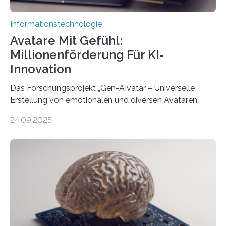
Informationstechnologie
Avatare Mit Gefühl:
Millionenförderung Für KI-
Innovation
Das Forschungsprojekt „Gen-AIvatar – Universelle
Erstellung von emotionalen und diversen Avataren
durch generative KI“ erhält eine NEXT.IN.NRW-
24.09.2025
Förderung in Höhe von rund 2 Millionen Euro. Dabei
entwickeln Wissenschaftlerinnen und Wissenschaftler
der Universität Bonn und der TH Köln gemeinsam mit
der MindPort GmbH eine neuartige, KI-gestützte
Lösung zur Erzeugung von Emotionen für realistische
Avatare. Gen-AIvatar entwickelt innovative und
kosteneffiziente Methoden, um lebensechte Avatare zu
erstellen. „Besonders wichtig ist uns eine ganzheitliche
Animation, bei der Stimme, Körperbewegung, Gestik