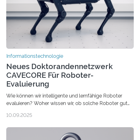
bremst komplexe Anwendungen aus. Da KI-Modelle
immer größer werden und riesige Datenmengen
verarbeiten müssen, steigt der Bedarf an neuen
Rechenarchitekturen. Neben Quantencomputern
rücken dabei insbesondere…
Informationstechnologie
Neues Doktorandennetzwerk
CAVECORE Für Roboter-
Evaluierung
Wie können wir intelligente und lernfähige Roboter
evaluieren? Woher wissen wir, ob solche Roboter gut
sind in dem, was sie tun? Mit diesen Fragen beschäftigt
10.09.2025
sich CAVECORE – ein neues Marie Skłodowska-Curie
Doctoral Network, das an der Universität Bremen
koordiniert wird. Ab dem 1. September werden sich