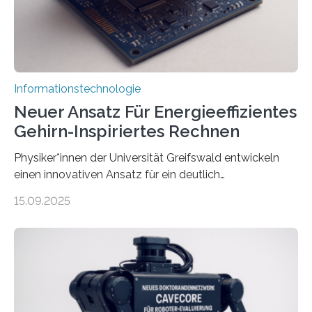
und Mimik im Einklang sind…
Informationstechnologie
Neuer Ansatz Für Energieeffizientes
Gehirn-Inspiriertes Rechnen
Physiker*innen der Universität Greifswald entwickeln
einen innovativen Ansatz für ein deutlich
energieeffizienteres Arbeiten von Computern. Ihr
15.09.2025
Lösungsweg ist inspiriert vom menschlichen Gehirn. Die
rasante Entwicklung der Künstlichen Intelligenz (KI)
stellt die heutige Computertechnik vor
Herausforderungen. Herkömmliche Silizium-
Prozessoren stoßen an ihre Grenzen: Sie verbrauchen
viel Energie, die Speicher- und Verarbeitungseinheiten
sind voneinander getrennt und die Datenübertragung