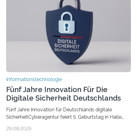
über einen Zeitraum von vier Jahren insgesamt 15
Promovierende im Rahmen von CAVECORE mit
kognitiven Robotern beschäftigen – also mit Robotern,
die mittels Sensoren ihre Umgebung erfassen,
Informationen verarbeiten und häufig auch mit…
Informationstechnologie
Fünf Jahre Innovation Für Die
Digitale Sicherheit Deutschlands
Fünf Jahre Innovation für Deutschlands digitale
SicherheitCyberagentur feiert 5. Geburtstag in Halle
(Saale) – Politik, Wissenschaft und Wirtschaft würdigen
29.08.2025
ErfolgeDie Agentur für Innovation in der