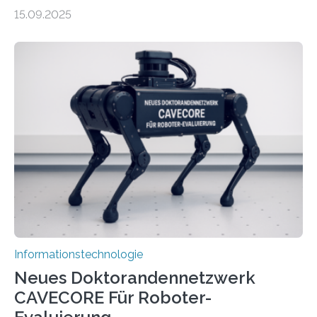
energieeffizienteres Arbeiten von Computern. Ihr
15.09.2025
Lösungsweg ist inspiriert vom menschlichen Gehirn. Die
rasante Entwicklung der Künstlichen Intelligenz (KI)
stellt die heutige Computertechnik vor
Herausforderungen. Herkömmliche Silizium-
Prozessoren stoßen an ihre Grenzen: Sie verbrauchen
viel Energie, die Speicher- und Verarbeitungseinheiten
sind voneinander getrennt und die Datenübertragung
bremst komplexe Anwendungen aus. Da KI-Modelle
immer größer werden und riesige Datenmengen
verarbeiten müssen, steigt der Bedarf an neuen
Rechenarchitekturen. Neben Quantencomputern
rücken dabei insbesondere…
Informationstechnologie
Neues Doktorandennetzwerk
CAVECORE Für Roboter-