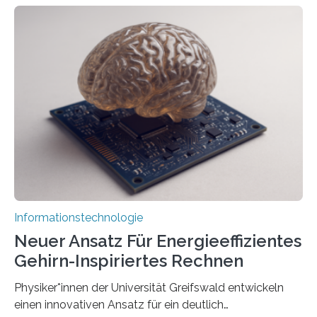
entwickeln Wissenschaftlerinnen und Wissenschaftler
der Universität Bonn und der TH Köln gemeinsam mit
der MindPort GmbH eine neuartige, KI-gestützte
Lösung zur Erzeugung von Emotionen für realistische
Avatare. Gen-AIvatar entwickelt innovative und
kosteneffiziente Methoden, um lebensechte Avatare zu
erstellen. „Besonders wichtig ist uns eine ganzheitliche
Animation, bei der Stimme, Körperbewegung, Gestik
und Mimik im Einklang sind…
Informationstechnologie
Neuer Ansatz Für Energieeffizientes
Gehirn-Inspiriertes Rechnen
Physiker*innen der Universität Greifswald entwickeln
einen innovativen Ansatz für ein deutlich