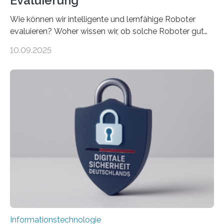
Evaluierung
Wie können wir intelligente und lernfähige Roboter
evaluieren? Woher wissen wir, ob solche Roboter gut
sind in dem, was sie tun? Mit diesen Fragen beschäftigt
10.09.2025
sich CAVECORE – ein neues Marie Skłodowska-Curie
Doctoral Network, das an der Universität Bremen
koordiniert wird. Ab dem 1. September werden sich
über einen Zeitraum von vier Jahren insgesamt 15
Promovierende im Rahmen von CAVECORE mit
kognitiven Robotern beschäftigen – also mit Robotern,
die mittels Sensoren ihre Umgebung erfassen,
Informationen verarbeiten und häufig auch mit…
Informationstechnologie