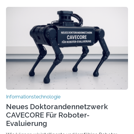
rasante Entwicklung der Künstlichen Intelligenz (KI)
stellt die heutige Computertechnik vor
Herausforderungen. Herkömmliche Silizium-
Prozessoren stoßen an ihre Grenzen: Sie verbrauchen
viel Energie, die Speicher- und Verarbeitungseinheiten
sind voneinander getrennt und die Datenübertragung
bremst komplexe Anwendungen aus. Da KI-Modelle
immer größer werden und riesige Datenmengen
verarbeiten müssen, steigt der Bedarf an neuen
Rechenarchitekturen. Neben Quantencomputern
rücken dabei insbesondere…
Informationstechnologie
Neues Doktorandennetzwerk
CAVECORE Für Roboter-
Evaluierung