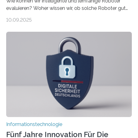
Wie können wir intelligente und lernfähige Roboter
evaluieren? Woher wissen wir, ob solche Roboter gut
sind in dem, was sie tun? Mit diesen Fragen beschäftigt
10.09.2025
sich CAVECORE – ein neues Marie Skłodowska-Curie
Doctoral Network, das an der Universität Bremen
koordiniert wird. Ab dem 1. September werden sich
über einen Zeitraum von vier Jahren insgesamt 15
Promovierende im Rahmen von CAVECORE mit
kognitiven Robotern beschäftigen – also mit Robotern,
die mittels Sensoren ihre Umgebung erfassen,
Informationen verarbeiten und häufig auch mit…
Informationstechnologie
Fünf Jahre Innovation Für Die