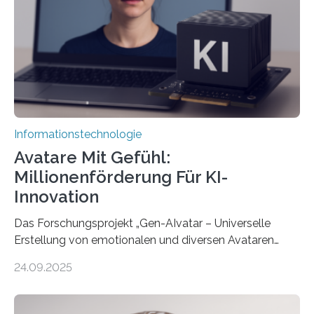
Informationstechnologie
Avatare Mit Gefühl:
Millionenförderung Für KI-
Innovation
Das Forschungsprojekt „Gen-AIvatar – Universelle
Erstellung von emotionalen und diversen Avataren
durch generative KI“ erhält eine NEXT.IN.NRW-
24.09.2025
Förderung in Höhe von rund 2 Millionen Euro. Dabei
entwickeln Wissenschaftlerinnen und Wissenschaftler
der Universität Bonn und der TH Köln gemeinsam mit