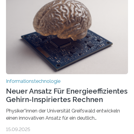
der MindPort GmbH eine neuartige, KI-gestützte
Lösung zur Erzeugung von Emotionen für realistische
Avatare. Gen-AIvatar entwickelt innovative und
kosteneffiziente Methoden, um lebensechte Avatare zu
erstellen. „Besonders wichtig ist uns eine ganzheitliche
Animation, bei der Stimme, Körperbewegung, Gestik
und Mimik im Einklang sind…
Informationstechnologie
Neuer Ansatz Für Energieeffizientes
Gehirn-Inspiriertes Rechnen
Physiker*innen der Universität Greifswald entwickeln
einen innovativen Ansatz für ein deutlich
energieeffizienteres Arbeiten von Computern. Ihr
15.09.2025
Lösungsweg ist inspiriert vom menschlichen Gehirn. Die