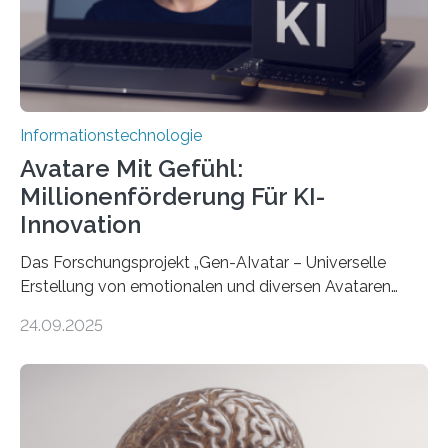
Informationstechnologie
Avatare Mit Gefühl:
Millionenförderung Für KI-
Innovation
Das Forschungsprojekt „Gen-AIvatar – Universelle
Erstellung von emotionalen und diversen Avataren
durch generative KI“ erhält eine NEXT.IN.NRW-
24.09.2025
Förderung in Höhe von rund 2 Millionen Euro. Dabei
entwickeln Wissenschaftlerinnen und Wissenschaftler
der Universität Bonn und der TH Köln gemeinsam mit
der MindPort GmbH eine neuartige, KI-gestützte
Lösung zur Erzeugung von Emotionen für realistische