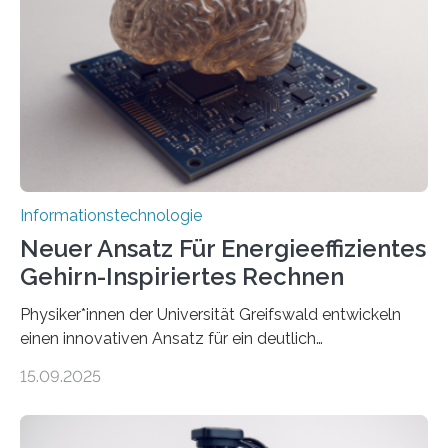
Avatare. Gen-AIvatar entwickelt innovative und
kosteneffiziente Methoden, um lebensechte Avatare zu
erstellen. „Besonders wichtig ist uns eine ganzheitliche
Animation, bei der Stimme, Körperbewegung, Gestik
und Mimik im Einklang sind…
Informationstechnologie
Neuer Ansatz Für Energieeffizientes
Gehirn-Inspiriertes Rechnen
Physiker*innen der Universität Greifswald entwickeln
einen innovativen Ansatz für ein deutlich
energieeffizienteres Arbeiten von Computern. Ihr
15.09.2025
Lösungsweg ist inspiriert vom menschlichen Gehirn. Die
rasante Entwicklung der Künstlichen Intelligenz (KI)
stellt die heutige Computertechnik vor