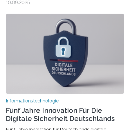
10.09.2025
sich CAVECORE – ein neues Marie Skłodowska-Curie
Doctoral Network, das an der Universität Bremen
koordiniert wird. Ab dem 1. September werden sich
über einen Zeitraum von vier Jahren insgesamt 15
Promovierende im Rahmen von CAVECORE mit
kognitiven Robotern beschäftigen – also mit Robotern,
die mittels Sensoren ihre Umgebung erfassen,
Informationen verarbeiten und häufig auch mit…
Informationstechnologie
Fünf Jahre Innovation Für Die
Digitale Sicherheit Deutschlands
Fünf Jahre Innovation für Deutschlands digitale