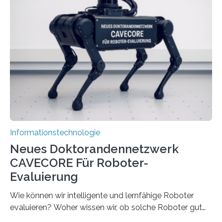
Herausforderungen. Herkömmliche Silizium-
Prozessoren stoßen an ihre Grenzen: Sie verbrauchen
viel Energie, die Speicher- und Verarbeitungseinheiten
sind voneinander getrennt und die Datenübertragung
bremst komplexe Anwendungen aus. Da KI-Modelle
immer größer werden und riesige Datenmengen
verarbeiten müssen, steigt der Bedarf an neuen
Rechenarchitekturen. Neben Quantencomputern
rücken dabei insbesondere…
Informationstechnologie
Neues Doktorandennetzwerk
CAVECORE Für Roboter-
Evaluierung
Wie können wir intelligente und lernfähige Roboter
evaluieren? Woher wissen wir, ob solche Roboter gut
sind in dem, was sie tun? Mit diesen Fragen beschäftigt