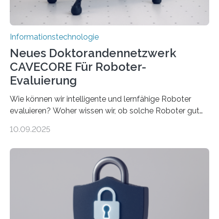
rücken dabei insbesondere…
Informationstechnologie
Neues Doktorandennetzwerk
CAVECORE Für Roboter-
Evaluierung
Wie können wir intelligente und lernfähige Roboter
evaluieren? Woher wissen wir, ob solche Roboter gut
sind in dem, was sie tun? Mit diesen Fragen beschäftigt
10.09.2025
sich CAVECORE – ein neues Marie Skłodowska-Curie
Doctoral Network, das an der Universität Bremen
koordiniert wird. Ab dem 1. September werden sich
über einen Zeitraum von vier Jahren insgesamt 15
Promovierende im Rahmen von CAVECORE mit
kognitiven Robotern beschäftigen – also mit Robotern,
die mittels Sensoren ihre Umgebung erfassen,
Informationen verarbeiten und häufig auch mit…