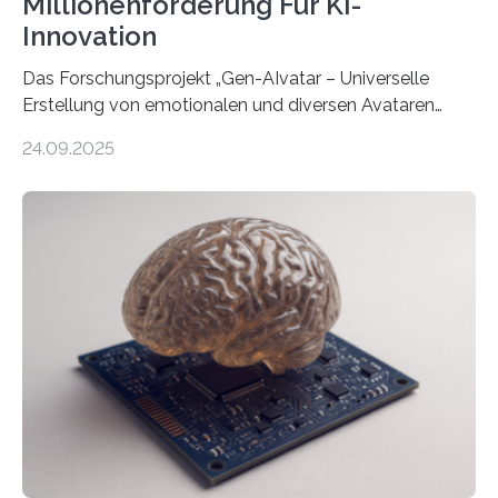
Millionenförderung Für KI-
Innovation
Das Forschungsprojekt „Gen-AIvatar – Universelle
Erstellung von emotionalen und diversen Avataren
durch generative KI“ erhält eine NEXT.IN.NRW-
24.09.2025
Förderung in Höhe von rund 2 Millionen Euro. Dabei
entwickeln Wissenschaftlerinnen und Wissenschaftler
der Universität Bonn und der TH Köln gemeinsam mit
der MindPort GmbH eine neuartige, KI-gestützte
Lösung zur Erzeugung von Emotionen für realistische
Avatare. Gen-AIvatar entwickelt innovative und
kosteneffiziente Methoden, um lebensechte Avatare zu
erstellen. „Besonders wichtig ist uns eine ganzheitliche
Animation, bei der Stimme, Körperbewegung, Gestik
und Mimik im Einklang sind…