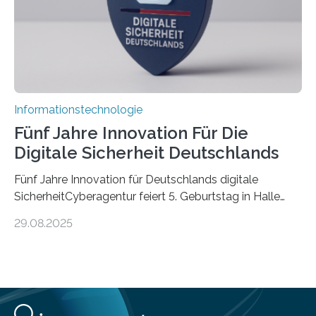
Informationstechnologie
Fünf Jahre Innovation Für Die
Digitale Sicherheit Deutschlands
Fünf Jahre Innovation für Deutschlands digitale
SicherheitCyberagentur feiert 5. Geburtstag in Halle
(Saale) – Politik, Wissenschaft und Wirtschaft würdigen
29.08.2025
ErfolgeDie Agentur für Innovation in der
Cybersicherheit GmbH (Cyberagentur) hat am 28.
August 2025 in Halle (Saale) ihr fünfjähriges Bestehen
gefeiert. Mit einem Rückblick auf fünf Jahre
Forschungsarbeit, politischen Grußworten und der
feierlichen Preisverleihung des Ideenwettbewerbs