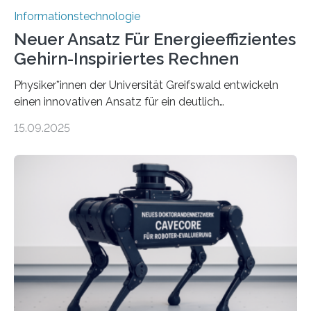
Informationstechnologie
Neuer Ansatz Für Energieeffizientes
Gehirn-Inspiriertes Rechnen
Physiker*innen der Universität Greifswald entwickeln
einen innovativen Ansatz für ein deutlich
energieeffizienteres Arbeiten von Computern. Ihr
15.09.2025
Lösungsweg ist inspiriert vom menschlichen Gehirn. Die
rasante Entwicklung der Künstlichen Intelligenz (KI)
stellt die heutige Computertechnik vor
Herausforderungen. Herkömmliche Silizium-
Prozessoren stoßen an ihre Grenzen: Sie verbrauchen
viel Energie, die Speicher- und Verarbeitungseinheiten
sind voneinander getrennt und die Datenübertragung
bremst komplexe Anwendungen aus. Da KI-Modelle
immer größer werden und riesige Datenmengen
verarbeiten müssen, steigt der Bedarf an neuen
Rechenarchitekturen. Neben Quantencomputern