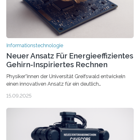
Animation, bei der Stimme, Körperbewegung, Gestik
und Mimik im Einklang sind…
Informationstechnologie
Neuer Ansatz Für Energieeffizientes
Gehirn-Inspiriertes Rechnen
Physiker*innen der Universität Greifswald entwickeln
einen innovativen Ansatz für ein deutlich
energieeffizienteres Arbeiten von Computern. Ihr
15.09.2025
Lösungsweg ist inspiriert vom menschlichen Gehirn. Die
rasante Entwicklung der Künstlichen Intelligenz (KI)
stellt die heutige Computertechnik vor
Herausforderungen. Herkömmliche Silizium-
Prozessoren stoßen an ihre Grenzen: Sie verbrauchen
viel Energie, die Speicher- und Verarbeitungseinheiten