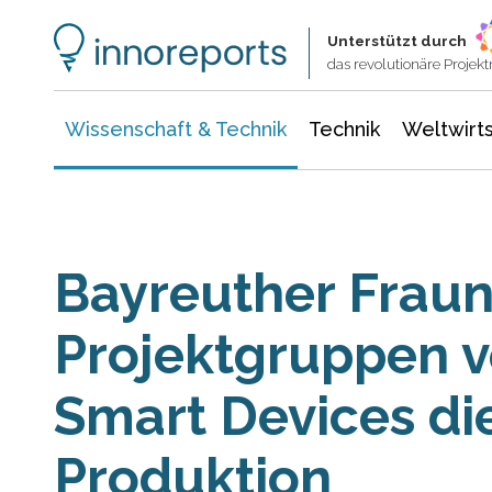
Wissenschaft & Technik
Informationstechnologie
Energie & Elektrotechnik
Unterstützt durch
das revolutionäre Proje
Wissenschaft & Technik
Technik
Weltwirts
Bayreuther Fraun
Projektgruppen v
Smart Devices die
Produktion