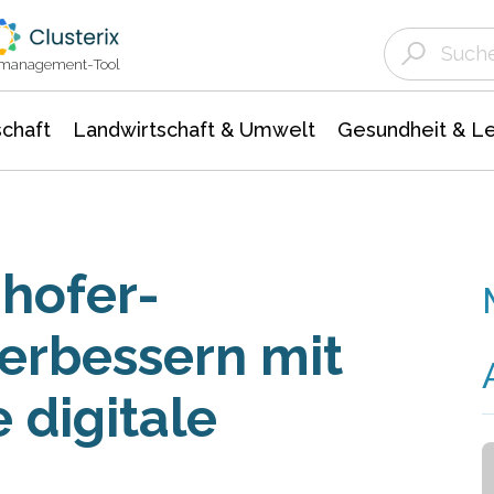
Landwirtschaft & Umwelt
Gesundheit &
Agrar- Forstwissenschaften
Unternehmensmeldungen
Biowissenschafte
Ökologie Umwelt- Naturschutz
ktmanagement-Tool
chaft
Landwirtschaft & Umwelt
Gesundheit & L
hofer-
erbessern mit
 digitale