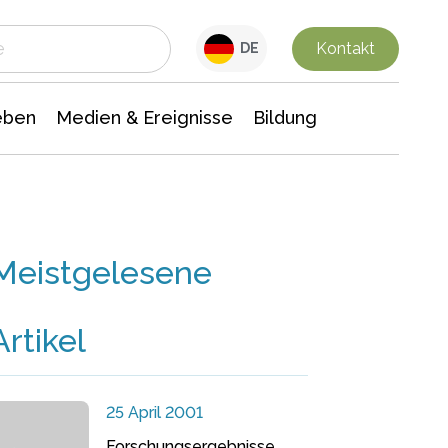
 Leben
Medien & Ereignisse
Interdisziplinäre Forschung
Veranstaltungsnachrichten
n Chemie
Gesellschaftswissenschaften
Kontakt
DE
eben
Medien & Ereignisse
Bildung
Meistgelesene
Artikel
25 April 2001
Forschungsergebnisse