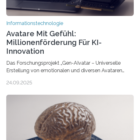
Informationstechnologie
Avatare Mit Gefühl:
Millionenförderung Für KI-
Innovation
Das Forschungsprojekt „Gen-AIvatar – Universelle
Erstellung von emotionalen und diversen Avataren
durch generative KI“ erhält eine NEXT.IN.NRW-
24.09.2025
Förderung in Höhe von rund 2 Millionen Euro. Dabei
entwickeln Wissenschaftlerinnen und Wissenschaftler
der Universität Bonn und der TH Köln gemeinsam mit
der MindPort GmbH eine neuartige, KI-gestützte
Lösung zur Erzeugung von Emotionen für realistische
Avatare. Gen-AIvatar entwickelt innovative und
kosteneffiziente Methoden, um lebensechte Avatare zu
erstellen. „Besonders wichtig ist uns eine ganzheitliche