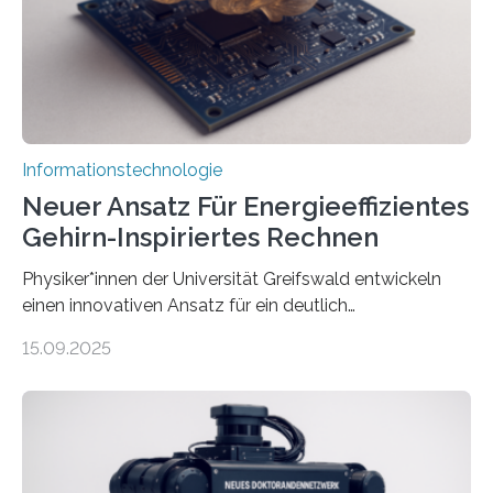
Animation, bei der Stimme, Körperbewegung, Gestik
und Mimik im Einklang sind…
Informationstechnologie
Neuer Ansatz Für Energieeffizientes
Gehirn-Inspiriertes Rechnen
Physiker*innen der Universität Greifswald entwickeln
einen innovativen Ansatz für ein deutlich
energieeffizienteres Arbeiten von Computern. Ihr
15.09.2025
Lösungsweg ist inspiriert vom menschlichen Gehirn. Die
rasante Entwicklung der Künstlichen Intelligenz (KI)
stellt die heutige Computertechnik vor
Herausforderungen. Herkömmliche Silizium-
Prozessoren stoßen an ihre Grenzen: Sie verbrauchen
viel Energie, die Speicher- und Verarbeitungseinheiten