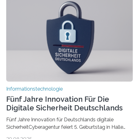
koordiniert wird. Ab dem 1. September werden sich
über einen Zeitraum von vier Jahren insgesamt 15
Promovierende im Rahmen von CAVECORE mit
kognitiven Robotern beschäftigen – also mit Robotern,
die mittels Sensoren ihre Umgebung erfassen,
Informationen verarbeiten und häufig auch mit…
Informationstechnologie
Fünf Jahre Innovation Für Die
Digitale Sicherheit Deutschlands
Fünf Jahre Innovation für Deutschlands digitale
SicherheitCyberagentur feiert 5. Geburtstag in Halle
(Saale) – Politik, Wissenschaft und Wirtschaft würdigen