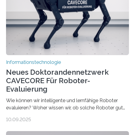
sind voneinander getrennt und die Datenübertragung
bremst komplexe Anwendungen aus. Da KI-Modelle
immer größer werden und riesige Datenmengen
verarbeiten müssen, steigt der Bedarf an neuen
Rechenarchitekturen. Neben Quantencomputern
rücken dabei insbesondere…
Informationstechnologie
Neues Doktorandennetzwerk
CAVECORE Für Roboter-
Evaluierung
Wie können wir intelligente und lernfähige Roboter
evaluieren? Woher wissen wir, ob solche Roboter gut
sind in dem, was sie tun? Mit diesen Fragen beschäftigt
10.09.2025
sich CAVECORE – ein neues Marie Skłodowska-Curie
Doctoral Network, das an der Universität Bremen