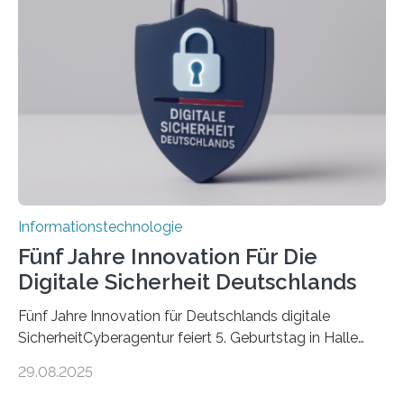
Promovierende im Rahmen von CAVECORE mit
kognitiven Robotern beschäftigen – also mit Robotern,
die mittels Sensoren ihre Umgebung erfassen,
Informationen verarbeiten und häufig auch mit…
Informationstechnologie
Fünf Jahre Innovation Für Die
Digitale Sicherheit Deutschlands
Fünf Jahre Innovation für Deutschlands digitale
SicherheitCyberagentur feiert 5. Geburtstag in Halle
(Saale) – Politik, Wissenschaft und Wirtschaft würdigen
29.08.2025
ErfolgeDie Agentur für Innovation in der
Cybersicherheit GmbH (Cyberagentur) hat am 28.