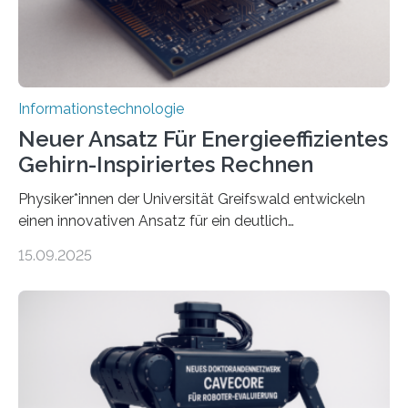
und Mimik im Einklang sind…
Informationstechnologie
Neuer Ansatz Für Energieeffizientes
Gehirn-Inspiriertes Rechnen
Physiker*innen der Universität Greifswald entwickeln
einen innovativen Ansatz für ein deutlich
energieeffizienteres Arbeiten von Computern. Ihr
15.09.2025
Lösungsweg ist inspiriert vom menschlichen Gehirn. Die
rasante Entwicklung der Künstlichen Intelligenz (KI)
stellt die heutige Computertechnik vor
Herausforderungen. Herkömmliche Silizium-
Prozessoren stoßen an ihre Grenzen: Sie verbrauchen
viel Energie, die Speicher- und Verarbeitungseinheiten
sind voneinander getrennt und die Datenübertragung