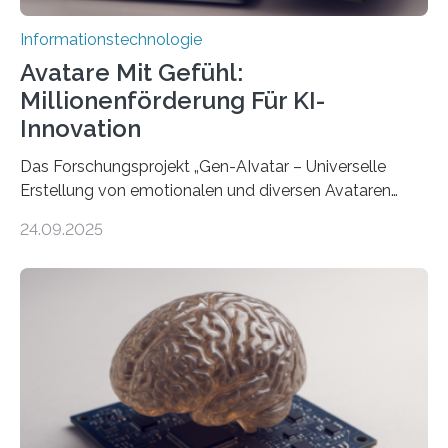
Informationstechnologie
Avatare Mit Gefühl:
Millionenförderung Für KI-
Innovation
Das Forschungsprojekt „Gen-AIvatar – Universelle
Erstellung von emotionalen und diversen Avataren
durch generative KI“ erhält eine NEXT.IN.NRW-
24.09.2025
Förderung in Höhe von rund 2 Millionen Euro. Dabei
entwickeln Wissenschaftlerinnen und Wissenschaftler
der Universität Bonn und der TH Köln gemeinsam mit
der MindPort GmbH eine neuartige, KI-gestützte
Lösung zur Erzeugung von Emotionen für realistische
Avatare. Gen-AIvatar entwickelt innovative und
kosteneffiziente Methoden, um lebensechte Avatare zu
erstellen. „Besonders wichtig ist uns eine ganzheitliche
Animation, bei der Stimme, Körperbewegung, Gestik