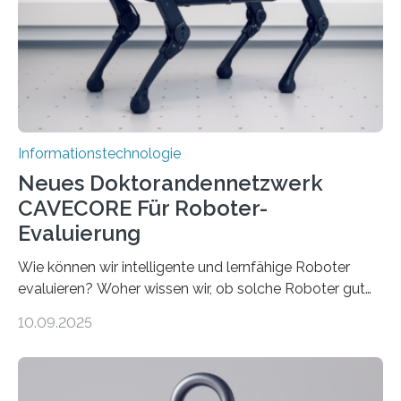
bremst komplexe Anwendungen aus. Da KI-Modelle
immer größer werden und riesige Datenmengen
verarbeiten müssen, steigt der Bedarf an neuen
Rechenarchitekturen. Neben Quantencomputern
rücken dabei insbesondere…
Informationstechnologie
Neues Doktorandennetzwerk
CAVECORE Für Roboter-
Evaluierung
Wie können wir intelligente und lernfähige Roboter
evaluieren? Woher wissen wir, ob solche Roboter gut
sind in dem, was sie tun? Mit diesen Fragen beschäftigt
10.09.2025
sich CAVECORE – ein neues Marie Skłodowska-Curie
Doctoral Network, das an der Universität Bremen
koordiniert wird. Ab dem 1. September werden sich
über einen Zeitraum von vier Jahren insgesamt 15