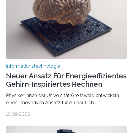
Avatare. Gen-AIvatar entwickelt innovative und
kosteneffiziente Methoden, um lebensechte Avatare zu
erstellen. „Besonders wichtig ist uns eine ganzheitliche
Animation, bei der Stimme, Körperbewegung, Gestik
und Mimik im Einklang sind…
Informationstechnologie
Neuer Ansatz Für Energieeffizientes
Gehirn-Inspiriertes Rechnen
Physiker*innen der Universität Greifswald entwickeln
einen innovativen Ansatz für ein deutlich
energieeffizienteres Arbeiten von Computern. Ihr
15.09.2025
Lösungsweg ist inspiriert vom menschlichen Gehirn. Die
rasante Entwicklung der Künstlichen Intelligenz (KI)
stellt die heutige Computertechnik vor