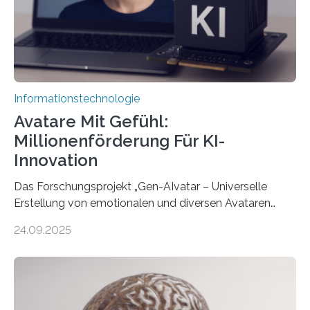
Informationstechnologie
Avatare Mit Gefühl:
Millionenförderung Für KI-
Innovation
Das Forschungsprojekt „Gen-AIvatar – Universelle
Erstellung von emotionalen und diversen Avataren
durch generative KI“ erhält eine NEXT.IN.NRW-
24.09.2025
Förderung in Höhe von rund 2 Millionen Euro. Dabei
entwickeln Wissenschaftlerinnen und Wissenschaftler
der Universität Bonn und der TH Köln gemeinsam mit
der MindPort GmbH eine neuartige, KI-gestützte
Lösung zur Erzeugung von Emotionen für realistische