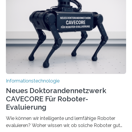
Herausforderungen. Herkömmliche Silizium-
Prozessoren stoßen an ihre Grenzen: Sie verbrauchen
viel Energie, die Speicher- und Verarbeitungseinheiten
sind voneinander getrennt und die Datenübertragung
bremst komplexe Anwendungen aus. Da KI-Modelle
immer größer werden und riesige Datenmengen
verarbeiten müssen, steigt der Bedarf an neuen
Rechenarchitekturen. Neben Quantencomputern
rücken dabei insbesondere…
Informationstechnologie
Neues Doktorandennetzwerk
CAVECORE Für Roboter-
Evaluierung
Wie können wir intelligente und lernfähige Roboter
evaluieren? Woher wissen wir, ob solche Roboter gut