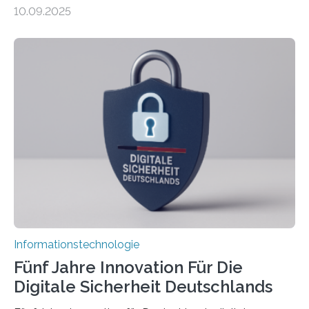
sind in dem, was sie tun? Mit diesen Fragen beschäftigt
10.09.2025
sich CAVECORE – ein neues Marie Skłodowska-Curie
Doctoral Network, das an der Universität Bremen
koordiniert wird. Ab dem 1. September werden sich
über einen Zeitraum von vier Jahren insgesamt 15
Promovierende im Rahmen von CAVECORE mit
kognitiven Robotern beschäftigen – also mit Robotern,
die mittels Sensoren ihre Umgebung erfassen,
Informationen verarbeiten und häufig auch mit…
Informationstechnologie
Fünf Jahre Innovation Für Die
Digitale Sicherheit Deutschlands