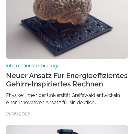
Avatare. Gen-AIvatar entwickelt innovative und
kosteneffiziente Methoden, um lebensechte Avatare zu
erstellen. „Besonders wichtig ist uns eine ganzheitliche
Animation, bei der Stimme, Körperbewegung, Gestik
und Mimik im Einklang sind…
Informationstechnologie
Neuer Ansatz Für Energieeffizientes
Gehirn-Inspiriertes Rechnen
Physiker*innen der Universität Greifswald entwickeln
einen innovativen Ansatz für ein deutlich
energieeffizienteres Arbeiten von Computern. Ihr
15.09.2025
Lösungsweg ist inspiriert vom menschlichen Gehirn. Die
rasante Entwicklung der Künstlichen Intelligenz (KI)
stellt die heutige Computertechnik vor