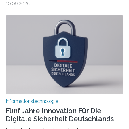
10.09.2025
sich CAVECORE – ein neues Marie Skłodowska-Curie
Doctoral Network, das an der Universität Bremen
koordiniert wird. Ab dem 1. September werden sich
über einen Zeitraum von vier Jahren insgesamt 15
Promovierende im Rahmen von CAVECORE mit
kognitiven Robotern beschäftigen – also mit Robotern,
die mittels Sensoren ihre Umgebung erfassen,
Informationen verarbeiten und häufig auch mit…
Informationstechnologie
Fünf Jahre Innovation Für Die
Digitale Sicherheit Deutschlands