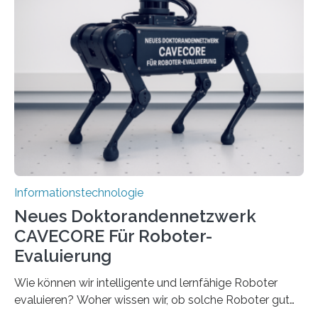
Herausforderungen. Herkömmliche Silizium-
Prozessoren stoßen an ihre Grenzen: Sie verbrauchen
viel Energie, die Speicher- und Verarbeitungseinheiten
sind voneinander getrennt und die Datenübertragung
bremst komplexe Anwendungen aus. Da KI-Modelle
immer größer werden und riesige Datenmengen
verarbeiten müssen, steigt der Bedarf an neuen
Rechenarchitekturen. Neben Quantencomputern
rücken dabei insbesondere…
Informationstechnologie
Neues Doktorandennetzwerk
CAVECORE Für Roboter-
Evaluierung
Wie können wir intelligente und lernfähige Roboter
evaluieren? Woher wissen wir, ob solche Roboter gut
sind in dem, was sie tun? Mit diesen Fragen beschäftigt