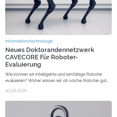
immer größer werden und riesige Datenmengen
verarbeiten müssen, steigt der Bedarf an neuen
Rechenarchitekturen. Neben Quantencomputern
rücken dabei insbesondere…
Informationstechnologie
Neues Doktorandennetzwerk
CAVECORE Für Roboter-
Evaluierung
Wie können wir intelligente und lernfähige Roboter
evaluieren? Woher wissen wir, ob solche Roboter gut
sind in dem, was sie tun? Mit diesen Fragen beschäftigt
10.09.2025
sich CAVECORE – ein neues Marie Skłodowska-Curie
Doctoral Network, das an der Universität Bremen
koordiniert wird. Ab dem 1. September werden sich
über einen Zeitraum von vier Jahren insgesamt 15