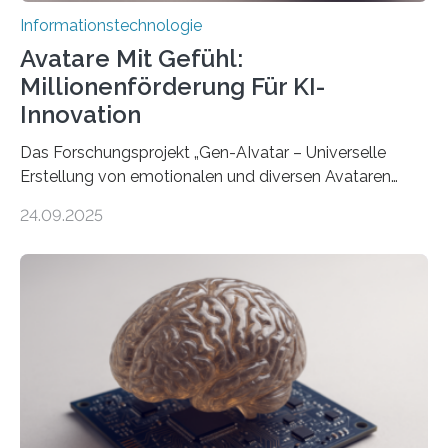
Informationstechnologie
Avatare Mit Gefühl:
Millionenförderung Für KI-
Innovation
Das Forschungsprojekt „Gen-AIvatar – Universelle
Erstellung von emotionalen und diversen Avataren
durch generative KI“ erhält eine NEXT.IN.NRW-
24.09.2025
Förderung in Höhe von rund 2 Millionen Euro. Dabei
entwickeln Wissenschaftlerinnen und Wissenschaftler
der Universität Bonn und der TH Köln gemeinsam mit
der MindPort GmbH eine neuartige, KI-gestützte
Lösung zur Erzeugung von Emotionen für realistische
Avatare. Gen-AIvatar entwickelt innovative und
kosteneffiziente Methoden, um lebensechte Avatare zu
erstellen. „Besonders wichtig ist uns eine ganzheitliche
Animation, bei der Stimme, Körperbewegung, Gestik
und Mimik im Einklang sind…