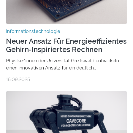
Informationstechnologie
Neuer Ansatz Für Energieeffizientes
Gehirn-Inspiriertes Rechnen
Physiker*innen der Universität Greifswald entwickeln
einen innovativen Ansatz für ein deutlich
energieeffizienteres Arbeiten von Computern. Ihr
15.09.2025
Lösungsweg ist inspiriert vom menschlichen Gehirn. Die
rasante Entwicklung der Künstlichen Intelligenz (KI)
stellt die heutige Computertechnik vor
Herausforderungen. Herkömmliche Silizium-
Prozessoren stoßen an ihre Grenzen: Sie verbrauchen
viel Energie, die Speicher- und Verarbeitungseinheiten
sind voneinander getrennt und die Datenübertragung
bremst komplexe Anwendungen aus. Da KI-Modelle