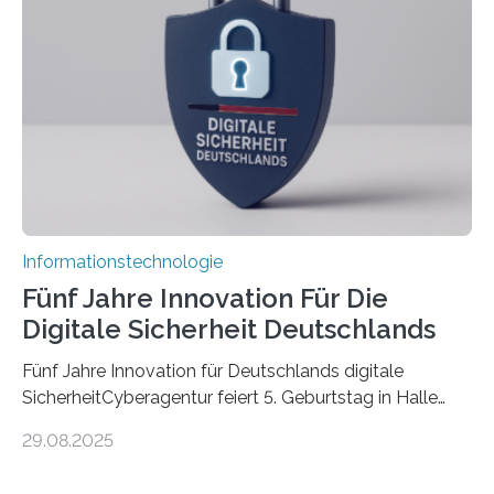
Promovierende im Rahmen von CAVECORE mit
kognitiven Robotern beschäftigen – also mit Robotern,
die mittels Sensoren ihre Umgebung erfassen,
Informationen verarbeiten und häufig auch mit…
Informationstechnologie
Fünf Jahre Innovation Für Die
Digitale Sicherheit Deutschlands
Fünf Jahre Innovation für Deutschlands digitale
SicherheitCyberagentur feiert 5. Geburtstag in Halle
(Saale) – Politik, Wissenschaft und Wirtschaft würdigen
29.08.2025
ErfolgeDie Agentur für Innovation in der
Cybersicherheit GmbH (Cyberagentur) hat am 28.