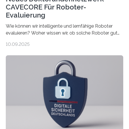
CAVECORE Für Roboter-
Evaluierung
Wie können wir intelligente und lernfähige Roboter
evaluieren? Woher wissen wir, ob solche Roboter gut
sind in dem, was sie tun? Mit diesen Fragen beschäftigt
10.09.2025
sich CAVECORE – ein neues Marie Skłodowska-Curie
Doctoral Network, das an der Universität Bremen
koordiniert wird. Ab dem 1. September werden sich
über einen Zeitraum von vier Jahren insgesamt 15
Promovierende im Rahmen von CAVECORE mit
kognitiven Robotern beschäftigen – also mit Robotern,
die mittels Sensoren ihre Umgebung erfassen,
Informationen verarbeiten und häufig auch mit…