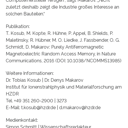
Computerhersteller fertigen“, sagt Makarov. „Nicht
zuletzt deshalb zeigt die Industrie großes Interesse an
solchen Bauteilen.“
Publikation:
T. Kosub, M. Kopte, R. Hühne, P. Appel, B. Shields, P.
Maletinsky, R. Hübner, M. O. Liedke, J. Fassbender, O. G.
Schmidt, D. Makarov: Purely Antiferromagnetic
Magnetoelectric Random Access Memory, in Nature
Communications, 2016 (DOI: 10.1038/NCOMMS13985)
Weitere Informationen:
Dr. Tobias Kosub | Dr. Denys Makarov
Institut für Ionenstrahlphysik und Materialforschung am
HZDR
Tel. +49 351 260-2900 | 3273
E-Mail: t.kosub@hzdr.de | d.makarov@hzdr.de
Medienkontakt:
Simon Schmitt | Wissenschaftsredakteur