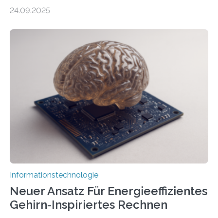
durch generative KI“ erhält eine NEXT.IN.NRW-
24.09.2025
Förderung in Höhe von rund 2 Millionen Euro. Dabei
entwickeln Wissenschaftlerinnen und Wissenschaftler
der Universität Bonn und der TH Köln gemeinsam mit
der MindPort GmbH eine neuartige, KI-gestützte
Lösung zur Erzeugung von Emotionen für realistische
Avatare. Gen-AIvatar entwickelt innovative und
kosteneffiziente Methoden, um lebensechte Avatare zu
erstellen. „Besonders wichtig ist uns eine ganzheitliche
Animation, bei der Stimme, Körperbewegung, Gestik
und Mimik im Einklang sind…
Informationstechnologie
Neuer Ansatz Für Energieeffizientes
Gehirn-Inspiriertes Rechnen