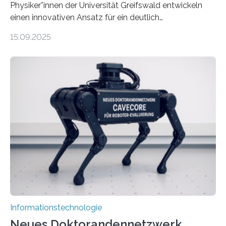
Physiker*innen der Universität Greifswald entwickeln
einen innovativen Ansatz für ein deutlich
energieeffizienteres Arbeiten von Computern. Ihr
15.09.2025
Lösungsweg ist inspiriert vom menschlichen Gehirn. Die
rasante Entwicklung der Künstlichen Intelligenz (KI)
stellt die heutige Computertechnik vor
Herausforderungen. Herkömmliche Silizium-
Prozessoren stoßen an ihre Grenzen: Sie verbrauchen
viel Energie, die Speicher- und Verarbeitungseinheiten
sind voneinander getrennt und die Datenübertragung
bremst komplexe Anwendungen aus. Da KI-Modelle
immer größer werden und riesige Datenmengen
verarbeiten müssen, steigt der Bedarf an neuen
Rechenarchitekturen. Neben Quantencomputern
rücken dabei insbesondere…
Informationstechnologie
Neues Doktorandennetzwerk