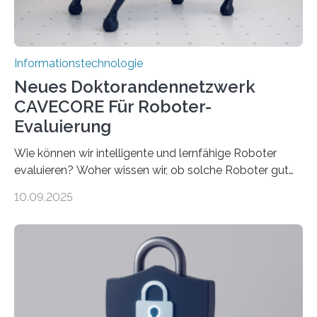
Rechenarchitekturen. Neben Quantencomputern
rücken dabei insbesondere…
Informationstechnologie
Neues Doktorandennetzwerk
CAVECORE Für Roboter-
Evaluierung
Wie können wir intelligente und lernfähige Roboter
evaluieren? Woher wissen wir, ob solche Roboter gut
sind in dem, was sie tun? Mit diesen Fragen beschäftigt
10.09.2025
sich CAVECORE – ein neues Marie Skłodowska-Curie
Doctoral Network, das an der Universität Bremen
koordiniert wird. Ab dem 1. September werden sich
über einen Zeitraum von vier Jahren insgesamt 15
Promovierende im Rahmen von CAVECORE mit
kognitiven Robotern beschäftigen – also mit Robotern,
die mittels Sensoren ihre Umgebung erfassen,