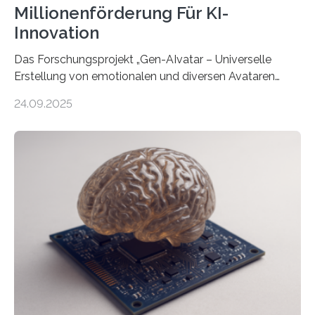
Millionenförderung Für KI-
Innovation
Das Forschungsprojekt „Gen-AIvatar – Universelle
Erstellung von emotionalen und diversen Avataren
durch generative KI“ erhält eine NEXT.IN.NRW-
24.09.2025
Förderung in Höhe von rund 2 Millionen Euro. Dabei
entwickeln Wissenschaftlerinnen und Wissenschaftler
der Universität Bonn und der TH Köln gemeinsam mit
der MindPort GmbH eine neuartige, KI-gestützte
Lösung zur Erzeugung von Emotionen für realistische
Avatare. Gen-AIvatar entwickelt innovative und
kosteneffiziente Methoden, um lebensechte Avatare zu
erstellen. „Besonders wichtig ist uns eine ganzheitliche
Animation, bei der Stimme, Körperbewegung, Gestik
und Mimik im Einklang sind…