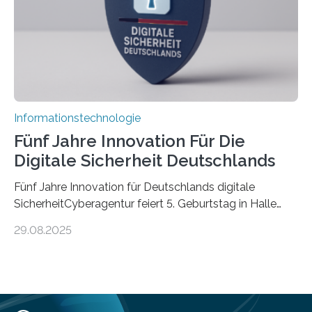
Informationen verarbeiten und häufig auch mit…
Informationstechnologie
Fünf Jahre Innovation Für Die
Digitale Sicherheit Deutschlands
Fünf Jahre Innovation für Deutschlands digitale
SicherheitCyberagentur feiert 5. Geburtstag in Halle
(Saale) – Politik, Wissenschaft und Wirtschaft würdigen
29.08.2025
ErfolgeDie Agentur für Innovation in der
Cybersicherheit GmbH (Cyberagentur) hat am 28.
August 2025 in Halle (Saale) ihr fünfjähriges Bestehen
gefeiert. Mit einem Rückblick auf fünf Jahre
Forschungsarbeit, politischen Grußworten und der