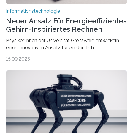
Informationstechnologie
Neuer Ansatz Für Energieeffizientes
Gehirn-Inspiriertes Rechnen
Physiker*innen der Universität Greifswald entwickeln
einen innovativen Ansatz für ein deutlich
energieeffizienteres Arbeiten von Computern. Ihr
15.09.2025
Lösungsweg ist inspiriert vom menschlichen Gehirn. Die
rasante Entwicklung der Künstlichen Intelligenz (KI)
stellt die heutige Computertechnik vor
Herausforderungen. Herkömmliche Silizium-
Prozessoren stoßen an ihre Grenzen: Sie verbrauchen
viel Energie, die Speicher- und Verarbeitungseinheiten
sind voneinander getrennt und die Datenübertragung
bremst komplexe Anwendungen aus. Da KI-Modelle
immer größer werden und riesige Datenmengen
verarbeiten müssen, steigt der Bedarf an neuen