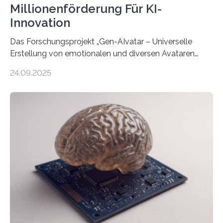
Millionenförderung Für KI-
Innovation
Das Forschungsprojekt „Gen-AIvatar – Universelle
Erstellung von emotionalen und diversen Avataren
durch generative KI“ erhält eine NEXT.IN.NRW-
24.09.2025
Förderung in Höhe von rund 2 Millionen Euro. Dabei
entwickeln Wissenschaftlerinnen und Wissenschaftler
der Universität Bonn und der TH Köln gemeinsam mit
der MindPort GmbH eine neuartige, KI-gestützte
Lösung zur Erzeugung von Emotionen für realistische
Avatare. Gen-AIvatar entwickelt innovative und
kosteneffiziente Methoden, um lebensechte Avatare zu
erstellen. „Besonders wichtig ist uns eine ganzheitliche
Animation, bei der Stimme, Körperbewegung, Gestik
und Mimik im Einklang sind…