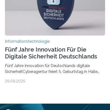
Informationen verarbeiten und häufig auch mit…
Informationstechnologie
Fünf Jahre Innovation Für Die
Digitale Sicherheit Deutschlands
Fünf Jahre Innovation für Deutschlands digitale
SicherheitCyberagentur feiert 5. Geburtstag in Halle
(Saale) – Politik, Wissenschaft und Wirtschaft würdigen
29.08.2025
ErfolgeDie Agentur für Innovation in der
Cybersicherheit GmbH (Cyberagentur) hat am 28.
August 2025 in Halle (Saale) ihr fünfjähriges Bestehen
gefeiert. Mit einem Rückblick auf fünf Jahre
Forschungsarbeit, politischen Grußworten und der