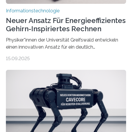
Informationstechnologie
Neuer Ansatz Für Energieeffizientes
Gehirn-Inspiriertes Rechnen
Physiker*innen der Universität Greifswald entwickeln
einen innovativen Ansatz für ein deutlich
energieeffizienteres Arbeiten von Computern. Ihr
15.09.2025
Lösungsweg ist inspiriert vom menschlichen Gehirn. Die
rasante Entwicklung der Künstlichen Intelligenz (KI)
stellt die heutige Computertechnik vor
Herausforderungen. Herkömmliche Silizium-
Prozessoren stoßen an ihre Grenzen: Sie verbrauchen
viel Energie, die Speicher- und Verarbeitungseinheiten
sind voneinander getrennt und die Datenübertragung
bremst komplexe Anwendungen aus. Da KI-Modelle
immer größer werden und riesige Datenmengen
verarbeiten müssen, steigt der Bedarf an neuen
Rechenarchitekturen. Neben Quantencomputern