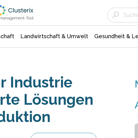
Landwirtschaft & Umwelt
Gesundheit &
Agrar- Forstwissenschaften
Unternehmensmeldungen
Biowissenschafte
Ökologie Umwelt- Naturschutz
ktmanagement-Tool
chaft
Landwirtschaft & Umwelt
Gesundheit & L
 Industrie
arte Lösungen
duktion