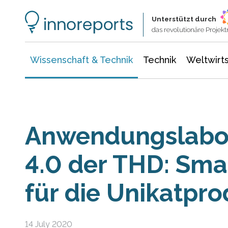
Wissenschaft & Technik
Informationstechnologie
Energie & Elektrotechnik
Unterstützt durch
das revolutionäre Proje
Wissenschaft & Technik
Technik
Weltwirts
Anwendungslabor
4.0 der THD: Sm
für die Unikatpro
14 July 2020