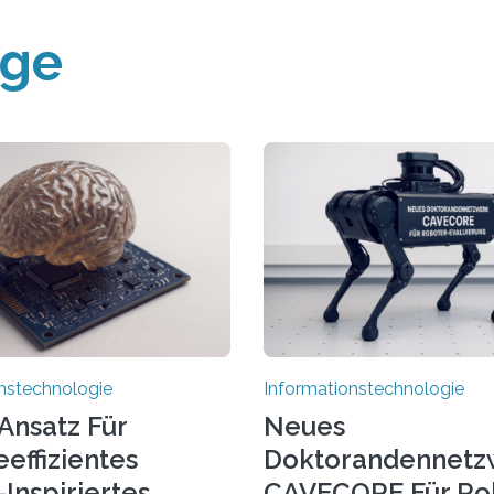
äge
nstechnologie
Informationstechnologie
Ansatz Für
Neues
effizientes
Doktorandennetz
Inspiriertes
CAVECORE Für Ro