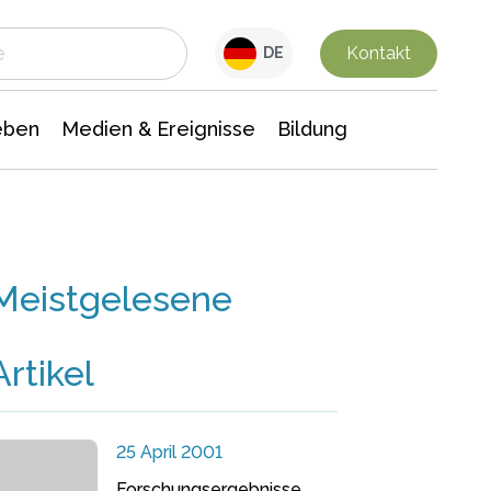
 Leben
Medien & Ereignisse
Interdisziplinäre Forschung
Veranstaltungsnachrichten
n Chemie
Gesellschaftswissenschaften
Kontakt
DE
eben
Medien & Ereignisse
Bildung
Meistgelesene
Artikel
25 April 2001
Forschungsergebnisse